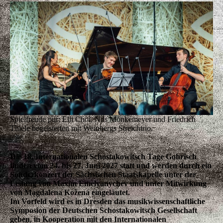
Spielfreude pur: Elli Choi, Nils Mönkemeyer und Friedrich
Thiele begeisterten mit Weinbergs Streichtrio.
Die 18. Internationalen Schostakowitsch Tage Gohrisch
finden vom 24. bis 27. Juni 2027 statt und werden durch ein
Sonderkonzert der Sächsischen Staatskapelle unter der
Leitung von Maxim Emelyanychev und unter Mitwirkung
von Magdalena Kožená eingeläutet.
Im Vorfeld wird es in Dresden das musikwissenschaftliche
Symposion der Deutschen Schostakowitsch Gesellschaft
geben, in Kooperation mit den Internationalen