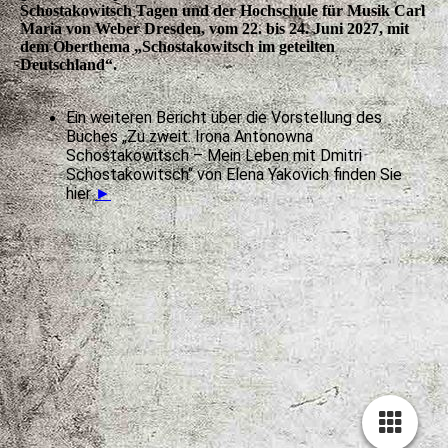
Schostakowitsch Tagen und der Hochschule für Musik Carl
Maria von Weber Dresden, vom 22. bis 24. Juni 2027, mit
dem Oberthema „Schostakowitsch im geteilten
Deutschland“.
Ein weiteren Bericht über die Vorstellung des
Buches „Zu zweit. Irona Antonowna
Schostakowitsch – Mein Leben mit Dmitri
Schostakowitsch“ von Elena Yakovich finden Sie
hier
►