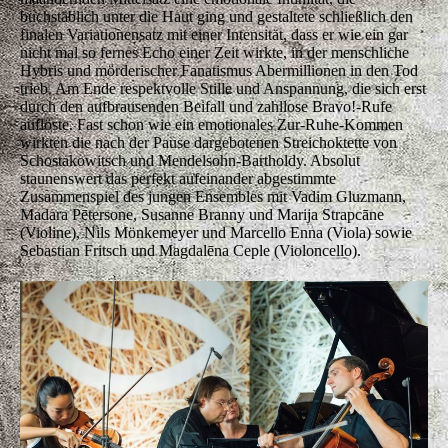
buchstäblich unter die Haut ging und gestaltete schließlich den
finalen Variationensatz mit einer Intensität, dass er wie ein gar
nicht mal so fernes Echo einer Zeit wirkte, in der menschliche
Hybris und mörderischer Fanatismus Abermillionen in den Tod
trieb. Am Ende respektvolle Stille und Anspannung, die sich erst
durch den aufbrausenden Beifall und zahllose Bravo!-Rufe
auflöste. Fast schon wie ein emotionales Zur-Ruhe-Kommen
wirkten die nach der Pause dargebotenen Streichoktette von
Schostakowitsch und Mendelsohn-Bartholdy. Absolut
staunenswert das perfekt aufeinander abgestimmte
Zusammenspiel des jungen Ensembles mit Vadim Gluzmann,
Madara Pētersone, Susanne Branny und Marija Strapcāne
(Violine), Nils Mönkemeyer und Marcello Enna (Viola) sowie
Sebastian Fritsch und Magdalēna Ceple (Violoncello).