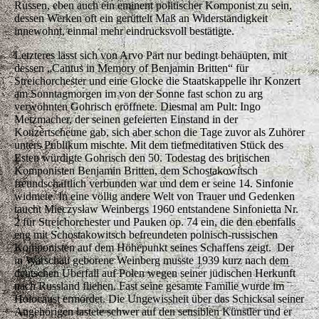
Russen, eben auch ein eminent politischer Komponist zu sein,
dessen Werken oft ein gerüttelt Maß an Widerständigkeit
innewohnt, einmal mehr eindrucksvoll bestätigte.
Letzteres lässt sich von Arvo Pärt nur bedingt behaupten, mit
dessen „Cantus in Memory of Benjamin Britten“ für
Streichorchester und eine Glocke die Staatskappelle ihr Konzert
am Sonntagmorgen im von der Sonne fast schon zu arg
verwöhnten Gohrisch eröffnete. Diesmal am Pult: Ingo
Metzmacher, der seinen gefeierten Einstand in der
Konzertscheune gab, sich aber schon die Tage zuvor als Zuhörer
unters Publikum mischte. Mit dem tiefmeditativen Stück des
Esten würdigte Gohrisch den 50. Todestag des britischen
Komponisten Benjamin Britten, dem Schostakowitsch
freundschaftlich verbunden war und dem er seine 14. Sinfonie
widmete. In eine völlig andere Welt von Trauer und Gedenken
taucht Mieczysław Weinbergs 1960 entstandene Sinfonietta Nr.
2 für Streichorchester und Pauken op. 74 ein, die den ebenfalls
eng mit Schostakowitsch befreundeten polnisch-russischen
Komponisten auf dem Höhepunkt seines Schaffens zeigt. Der
in Warschau geborene Weinberg musste 1939 kurz nach dem
deutschen Überfall auf Polen wegen seiner jüdischen Herkunft
nach Russland fliehen. Fast seine gesamte Familie wurde im
Holocaust ermordet. Die Ungewissheit über das Schicksal seiner
Angehörigen lastete schwer auf den sensiblen Künstler und er