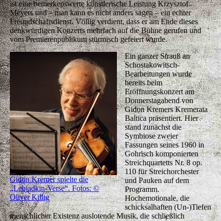
ist eine bemerkenswerte künstlerische Leistung Krzysztof
Meyers und – man kann es nicht anders sagen – ein echter
Freundschaftsdienst. Völlig verdient, dass er am Ende dieses
denkwürdigen Konzerts mehrfach auf die Bühne gerufen und
vom Premierenpublikum stürmisch gefeiert wurde.
Ein ganzer Strauß an
Schostakowitsch-
Bearbeitungen wurde
bereits beim
Eröffnungskonzert am
Donnerstagabend von
Gidon Kremers Kremerata
Baltica präsentiert. Hier
stand zunächst die
Symbiose zweier
Fassungen seines 1960 in
Gohrisch komponierten
Streichquartetts Nr. 8 op.
110 für Streichorchester
Gidon Kremer spielte die
und Pauken auf dem
„Lebjadkin-Verse“. Fotos: ©
Programm.
Oliver Killig
Hochemotionale, die
schicksalhaften (Un-)Tiefen
menschlicher Existenz auslotende Musik, die schließlich