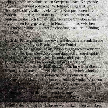
selbst sah sich im stalinistischen Sowjetstaat nach Kriegsende
antisemitischer und politischer Verfolgung ausgesetzt.
Schicksalsschläge, die in vielen seiner Kompositionen ihren
Widerhall finden. Auch in der in Gohrisch aufgeführten
Sinfonietta, die nach lebhaft-tänzerischen Beginn über einen
ergreifenden Klagegesang in ein Finale führt, das zwischen
einkehrender Ruhe und tiefer Erschöpfung oszilliert. Standing
Ovations.
Nach der Pause dann die lang erwartete deutsche Erstaufführung
von Krzysztof Meyers Bearbeitung von Dmitri
Schostakowitschs bisweilen als schwer zugänglich etikettierter
Violinsonate. Dass diese Zuordnung durchaus unzutreffend ist,
wird in der Bearbeitung seines Freundes und späteren
Biographen (sowie Ehrenpräsidenten der Deutschen
Schostakowitsch Gesellschaft) überdeutlich. Im wieder überaus
informativ und aufwändig gestalteten Programmheft schreibt
einer der einflussreichsten polnischen Komponisten der
Gegenwart: „Es handelt sich um ein beeindruckendes Werk von
großer Ideenfülle, das eine Reihe neuer Elemente in seinem
Schaffen enthält und gerade deshalb so faszinierend ist. (…) es
eröffnet sich erneut die faszinierende Klangwelt
Schostakowitschs, die einmal mehr die außergewöhnliche
klangliche Vorstellungskraft dieses Komponisten bestätigt.“ Dies
in seiner Bearbeitung für Orchester weiter akzentuiert zu haben,