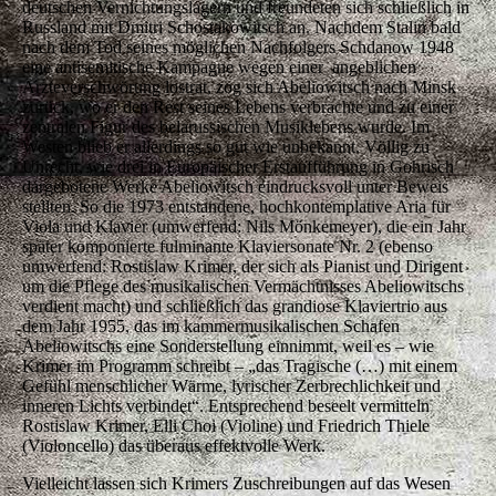
deutschen Vernichtungslagern und freundeten sich schließlich in
Russland mit Dmitri Schostakowitsch an. Nachdem Stalin bald
nach dem Tod seines möglichen Nachfolgers Schdanow 1948
eine antisemitische Kampagne wegen einer angeblichen
Ärzteverschwörung lostrat, zog sich Abeliowitsch nach Minsk
zurück, wo er den Rest seines Lebens verbrachte und zu einer
zentralen Figur des belarussischen Musiklebens wurde. Im
Westen blieb er allerdings so gut wie unbekannt. Völlig zu
Unrecht, wie drei in Europäischer Erstaufführung in Gohrisch
dargebotene Werke Abeliowitsch eindrucksvoll unter Beweis
stellten. So die 1973 entstandene, hochkontemplative Aria für
Viola und Klavier (umwerfend: Nils Mönkemeyer), die ein Jahr
später komponierte fulminante Klaviersonate Nr. 2 (ebenso
umwerfend: Rostislaw Krimer, der sich als Pianist und Dirigent
um die Pflege des musikalischen Vermächtnisses Abeliowitschs
verdient macht) und schließlich das grandiose Klaviertrio aus
dem Jahr 1955, das im kammermusikalischen Schafen
Abeliowitschs eine Sonderstellung einnimmt, weil es – wie
Krimer im Programm schreibt – „das Tragische (…) mit einem
Gefühl menschlicher Wärme, lyrischer Zerbrechlichkeit und
inneren Lichts verbindet“. Entsprechend beseelt vermitteln
Rostislaw Krimer, Elli Choi (Violine) und Friedrich Thiele
(Violoncello) das überaus effektvolle Werk.
Vielleicht lassen sich Krimers Zuschreibungen auf das Wesen