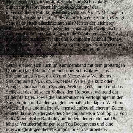
Musiker:innen dann mit fünf Stücken aus Schostakowitschs
Suiten für Jazzorchester Nr. 1 und 2, darunter der
unvermeidliche Publikumsliebling „Walzer Nr. 2“. Mit Jazz im
landläufigen Sinne hat das alles natürlich wenig zu tun, es zeigt
Schostakowitsch allerdings auch als Meister der leichteren
Muse, der das Publikum bisweilen sogar zur schwelgerischen
Träumerei animieren kann. Durch die Zugabe von „Défilé Z“,
mit dem der russische Pianist und Komponist Mikhail Pletnev
gegen Putins Ukraine-Angriffskrieg protestiert, wurde es dann
aber jäh in die ebenso blutige wie menschenfeindliche
Wirklichkeit zurückgeholt.
Letztere brach sich auch im Kammerabend mit dem großartigen
Quatuor Danel Bahn. Zumindest bei Schostakowitschs
Streichquartett Nr. 4, op. 83 und Mieczysław Weinbergs
Streichquartett Nr. 6, op. 35, beides Werke, die kurz oder
wenige Jahre nach dem Zweiten Weltkrieg entstanden und das
Schicksal des jüdischen Volkes, den Holocaust während der
Hitler-Barbarei, sowie die antisemitischen Verfolgungen in der
Sowjetunion und anderswo gleichermaßen beklagen. Wie ferner
Widerhall aus „normaleren“, „menschenfreundlicheren“ Zeiten
mutete da die Wiedergabe des Streichquartetts a-Moll op. 13 von
Felix Mendelsohn Bartholdy an, in dem der gerade mal 18-
jährige Verlusterfahrungen (der Tod Beethovens und eine
unerwiderte Jugendliebe) kompositorisch verarbeitete.