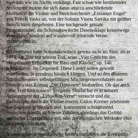
morendo wie im Nichts verklingt. Fast schon wie berührender
Seelentrost mutete die sich daran attacca anschließende
Meditation für Violine und Streichorchester „Einsamer Engel“
von Pëteris Vasks an, von der Solistin Vineta Sareika mit größter
Innerlichkeit dargeboten. Eine nachgerade geniale
Programmidee, die Schostakowitschs Daseinsklage keineswegs
verwässert, sondern auf wundervoll tröstende Weise
vermenschlicht.
Schöntönerei hatte Schostakowitsch gewiss nicht im Sinn, als er
1974, ein Jahr vor seinem Tod, seine „Vier Gedichte des
Hauptmanns Lebjadkin für Bass und Klavier“ op. 146
komponierte. Im Gegenteil. Diese Lieder sollen gewollt
unbeholfen, ja geradezu hässlich klingen. Und so den düsteren
Nihilismus eines selbstgefälligen Möchtegernrevolutzers aus
Dostojewskis Roman „Die Dämonen“ bloßstellen. Ob das auch
ohne Text funktioniert? Yevgeniy Sharlat hat es in seinem
Arrangement der „Lebjadkin-Verse“ versucht und die
Bassstimme durch die Violine ersetzt. Gidon Kremer zelebrierte
das Ergebnis genüsslich und konsequent schrägtönend.
Bisweilen drängte sich beim Zuhören allerdings das Gefühl
satirischer Überspitzung auf, was der eigentlichen Werkidee eher
zuwiderlaufen dürfte.
In angenehmere musikalische Welten entführten die Kremerata-