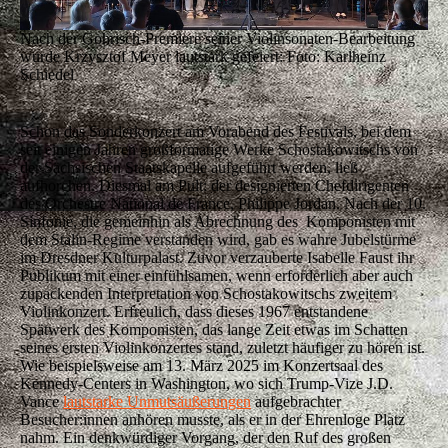
Nach der Gohrisch-Premiere seiner Violinsonaten-Bearbeitung
wurde Krzysztof Meyer lautstark gefeiert: Foto: Karlheinz
Schiedel
Schon das Sonderkonzert am Vorabend des Festivals, bei dem
seit einigen Jahren großformatige Werke Schostakowitschs von
der Sächsischen Staatskapelle aufgeführt werden, ließ
aufhorchen. Diesmal am Pult: der designierten Chefdirigenten
des Orchestre National de France, Philippe Jordan. Nach der 10.
Sinfonie, die gemeinhin als Abrechnung des Komponisten mit
dem Stalin-Regime verstanden wird, gab es wahre Jubelstürme
im Dresdner Kulturpalast. Zuvor verzauberte Isabelle Faust ihr
Publikum mit einer einfühlsamen, wenn erforderlich aber auch
zupackenden Interpretation von Schostakowitschs zweitem
Violinkonzert. Erfreulich, dass dieses 1967 entstandene
Spätwerk des Komponisten, das lange Zeit etwas im Schatten
seines ersten Violinkonzertes stand, zuletzt häufiger zu hören ist.
Wie beispielsweise am 13. März 2025 im Konzertsaal des
Kennedy-Centers in Washington, wo sich Trump-Vize J.D.
Vance
lautstarke Unmutsäußerungen
aufgebrachter
Besucher:innen anhören musste, als er in der Ehrenloge Platz
nahm. Ein denkwürdiger Vorgang, der den Ruf des großen