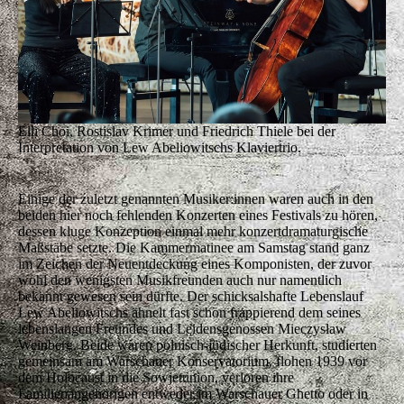
Elli Choi, Rostislav Krimer und Friedrich Thiele bei der
Interpretation von Lew Abeliowitschs Klaviertrio.
Einige der zuletzt genannten Musiker:innen waren auch in den
beiden hier noch fehlenden Konzerten eines Festivals zu hören,
dessen kluge Konzeption einmal mehr konzertdramaturgische
Maßstäbe setzte. Die Kammermatinee am Samstag stand ganz
im Zeichen der Neuentdeckung eines Komponisten, der zuvor
wohl den wenigsten Musikfreunden auch nur namentlich
bekannt gewesen sein dürfte. Der schicksalshafte Lebenslauf
Lew Abeliowitschs ähnelt fast schon frappierend dem seines
lebenslangen Freundes und Leidensgenossen Mieczysław
Weinberg. Beide waren polnisch-jüdischer Herkunft, studierten
gemeinsam am Warschauer Konservatorium, flohen 1939 vor
dem Holocaust in die Sowjetunion, verloren ihre
Familienangehörigen entweder im Warschauer Ghetto oder in