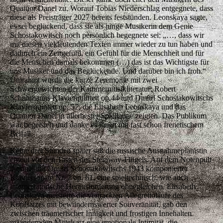
Quatuor Danel zu. Worauf Tobias Niederschlag entgegnete, dass
diese als Preisträger 2027 bereits feststünden. Leonskaya sagte,
es sei beglückend, dass sie als junge Musikerin dem Genie
Schostakowitsch noch persönlich begegnete sei: „…, dass wir
mit diesen vieldeutenden Texten immer wieder zu tun haben und
dadurch ein Zeitgefühl, ein Gefühl für die Menschheit und für
die Menschen damals bekommen (…) das ist das Wichtigste für
uns Musiker und das Beglückende. Und darüber bin ich froh.“
Umrahmt wurde die kurze Zeremonie mit zwei
Schwergewichten der Kammermusikliteratur: Robert
Schuhmanns Klavierquintett op.44 und Dmitri Schostakowitschs
Klavierquintett op. 57, die Elisabeth Leonskaya und das
Quatuor Danel in allerbester Spiellaune zeigten. Das Publikum
war begeistert und danke es ihnen mit fast schon frenetischem
Beifall.
Keine drei Stunden später saß die russische Ausnahmepianistin
erneut vor den Tasten des Steinway-Flügels. Auf dem Notenpult
diesmal mit Dmitri Schostakowitschs 1943 komponierter
Klaviersonate Nr. 2 op. 61, eine spieltechnisch, wie auch
interpretatorische Herausforderung ohnegleichen. Elisabeth
Leonskaya meisterte die vertrackten Allegrettoläufe des
Kopfsatzes mit bewundernswerter Souveränität, gab den
zwischen träumerischer Innigkeit und frostigen Innehalten
mäandernden Mittelsatz eine emotionale Intimität, die