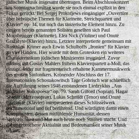
jüdischer Musik insgesamt übertragen. Beim Abschlusskonzert
am Sonntagnachmittag wurde sie noch einmal explizit in den
Fokus gerückt. Bei Sergej Prokofjews eingängiger „Ouvertüre
über hebräische Themen für Klarinette, Streichquartett und
Klavier“ op. 34, trat noch das tänzerische Element hinzu. Zu
einigen bereits genannten Solisten gesellten sich Paul
Moosbrugger (Klarinette), Elea Nick (Violine) und Onutė
Gražinytė (Klavier) hinzu. Letztere interpretierte gemeinsam mit
Rostislaw Krimer auch Erwin Schulhoffs „Ironien“ für Klavier
zu vier Händen. Hier wurde mit dem Grotesken ein weiteres
Charakteristikum jüdischen Musizierens imaginiert. Zuvor
erklang mit Gustav Mahlers frühem Klavierquartett a-Moll, das
einzige, leider nur fragmentarisch erhaltene Kammermusikwerk
des großen Sinfonikers. Krönender Abschluss der 17.
Internationalen Schostakowitsch Tage Gohrisch war schließlich
die Aufführung seines 1948 entstandenen Liedzyklus „Aus
jiddischer Volkspoesie“ op. 79. Sarah Gilford (Sopran), Hagar
Sharvit (Mezzosopran), Lukas Schmidt (Tenor) und Onutė
Gražinytė (Klavier) interpretierten dieses Schlüsselwerk
hochemotional und tief berührend. Und würdigten damit einen
Komponisten, dessen mitfühlende Humanität, dessen
Verletzlichkeit und Mut auch heute noch Staunen macht. Und
die ungebrochene Aktualität und Bedeutsamkeit seiner Musik
erklärt.