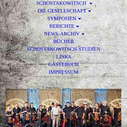
SCHOSTAKOWITSCH
DIE GESELLSCHAFT
SYMPOSIEN
BERICHTE
NEWS-ARCHIV
BÜCHER
SCHOSTAKOWITSCH-STUDIEN
LINKS
GÄSTEBUCH
IMPRESSUM