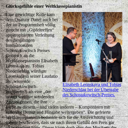
Glücksgefühle einer Weltklassepianistin
Eine gewichtige Rolle kam
dem Quatuor Danel auch bei
der im Programmheft völlig
zurecht mit „Gipfeltreffen“
apostrophierten Verleihung
des diesjährigen
Internationalen
Schostakowitsch Preises
Gohrisch an die
Weltklassepianistin Elisabeth
Leonskaja zu. Tobias
Niederschlag würdigte
Leonskaja in seiner Laudatio
als „wissende
Elisabeth Leonskaya und Tobias
Schostakowitsch-
Niederschlag bei der Übergabe
Interpretin“, als eine „der
des Schostakowitsch-Preises.
immer weniger werdenden
Zeitzeuginnen, die ihre
Liebe zu diesem – und vielen anderen – Komponisten mit
äußerster Demut und Hingabe weitergeben“. Die gefeierte
Weltklassepianistin bedankte sich für die Auszeichnung und
meinte bescheiden, dass sie nach ihrem Gefühl den Preis gar
nicht verdient hätte. Dieser käme doch eher den Musikern des