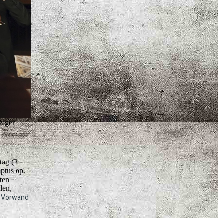
ziger
tag (3.
ptus op.
ten
len,
n Vorwand