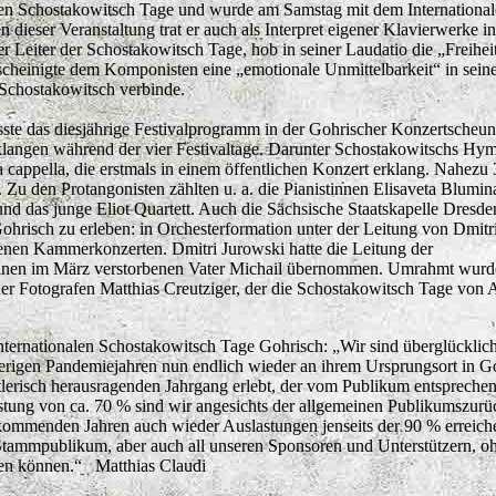
igen Schostakowitsch Tage und wurde am Samstag mit dem Internationa
dieser Veranstaltung trat er auch als Interpret eigener Klavierwerke in
r Leiter der Schostakowitsch Tage, hob in seiner Laudatio die „Freihei
escheinigte dem Komponisten eine „emotionale Unmittelbarkeit“ in sein
 Schostakowitsch verbinde.
te das diesjährige Festivalprogramm in der Gohrischer Konzertscheun
langen während der vier Festivaltage. Darunter Schostakowitschs Hy
cappella, die erstmals in einem öffentlichen Konzert erklang. Nahezu
. Zu den Protangonisten zählten u. a. die Pianistinnen Elisaveta Blumi
 das junge Eliot Quartett. Auch die Sächsische Staatskapelle Dresden
 Gohrisch zu erleben: in Orchesterformation unter der Leitung von Dmitr
denen Kammerkonzerten. Dmitri Jurowski hatte die Leitung der
seinen im März verstorbenen Vater Michail übernommen. Umrahmt wurd
er Fotografen Matthias Creutziger, der die Schostakowitsch Tage von
Internationalen Schostakowitsch Tage Gohrisch: „Wir sind überglücklich
erigen Pandemiejahren nun endlich wieder an ihrem Ursprungsort in G
tlerisch herausragenden Jahrgang erlebt, der vom Publikum entspreche
stung von ca. 70 % sind wir angesichts der allgemeinen Publikumszurü
 kommenden Jahren auch wieder Auslastungen jenseits der 90 % erreich
Stammpublikum, aber auch all unseren Sponsoren und Unterstützern, oh
nden können.“ Matthias Claudi