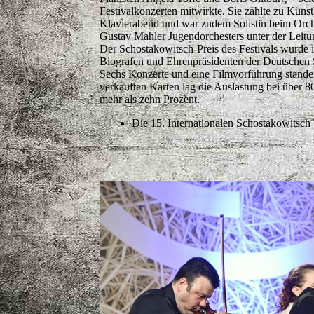
Festivalkonzerten mitwirkte. Sie zählte zu Küns
Klavierabend und war zudem Solistin beim Orche
Gustav Mahler Jugendorchesters unter der Leitu
Der Schostakowitsch-Preis des Festivals wurde
Biografen und Ehrenpräsidenten der Deutschen 
Sechs Konzerte und eine Filmvorführung stande
verkauften Karten lag die Auslastung bei über 
mehr als zehn Prozent.
Die 15. Internationalen Schostakowitsch 