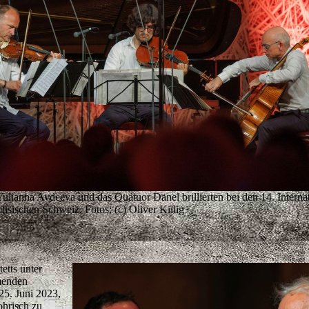
Yulianna Avdeeva und das Quatuor Danel brillierten bei den 14. Interna
hsischen Schweiz. Fotos: (c) Oliver Killig
etts unter
menden
25. Juni 2023,
ohrisch zu