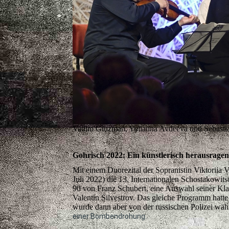
Vadim Gluzman, Yulianna Avdeeva und Sebastian 
Gohrisch 2022: Ein künstlerisch herausrage
Mit einem Duorezital der Sopranistin Viktoriia
Juli 2022) die 13. Internationalen Schostakowi
90 von Franz Schubert, eine Auswahl seiner Kla
Valentin Silvestrov. Das gleiche Programm hat
wurde dann aber von der russischen Polizei wä
einer Bombendrohung.