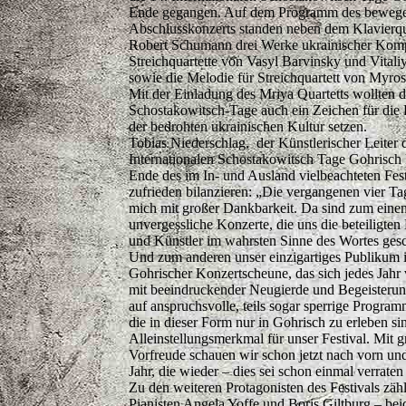
Ende gegangen. Auf dem Programm des beweg
Abschlusskonzerts standen neben dem Klavierqu
Robert Schumann drei Werke ukrainischer Komp
Streichquartette von Vasyl Barvinsky und Vital
sowie die Melodie für Streichquartett von Myro
Mit der Einladung des Mriya Quartetts wollten d
Schostakowitsch-Tage auch ein Zeichen für di
der bedrohten ukrainischen Kultur setzen.
Tobias Niederschlag, der Künstlerischer Leiter 
Internationalen Schostakowitsch Tage Gohrisch
Ende des im In- und Ausland vielbeachteten Fest
zufrieden bilanzieren: „Die vergangenen vier Ta
mich mit großer Dankbarkeit. Da sind zum eine
unvergessliche Konzerte, die uns die beteiligten
und Künstler im wahrsten Sinne des Wortes ges
Und zum anderen unser einzigartiges Publikum i
Gohrischer Konzertscheune, das sich jedes Jah
mit beeindruckender Neugierde und Begeisterun
auf anspruchsvolle, teils sogar sperrige Programm
die in dieser Form nur in Gohrisch zu erleben sin
Alleinstellungsmerkmal für unser Festival. Mit g
Vorfreude schauen wir schon jetzt nach vorn un
Jahr, die wieder – dies sei schon einmal verrat
Zu den weiteren Protagonisten des Festivals zäh
Pianisten Angela Yoffe und Boris Giltburg – bei