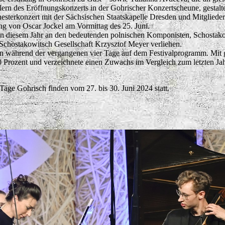
tlern des Eröffnungskonzerts in der Gohrischer Konzertscheune, gestalt
sterkonzert mit der Sächsischen Staatskapelle Dresden und Mitglieder
ng von Oscar Jockel am Vormittag des 25. Juni.
 in diesem Jahr an den bedeutenden polnischen Komponisten, Schostak
Schostakowitsch Gesellschaft Krzysztof Meyer verliehen.
n während der vergangenen vier Tage auf dem Festivalprogramm. Mit 
80 Prozent und verzeichnete einen Zuwachs im Vergleich zum letzten Ja
Tage Gohrisch finden vom 27. bis 30. Juni 2024 statt.