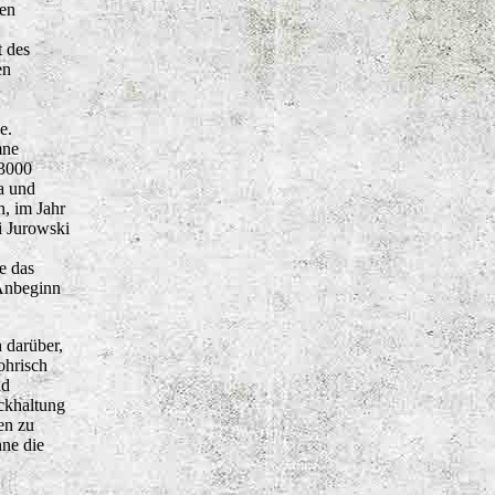
len
t des
en
e.
mne
 3000
na und
, im Jahr
i Jurowski
e das
 Anbeginn
 darüber,
ohrisch
nd
ckhaltung
en zu
ne die