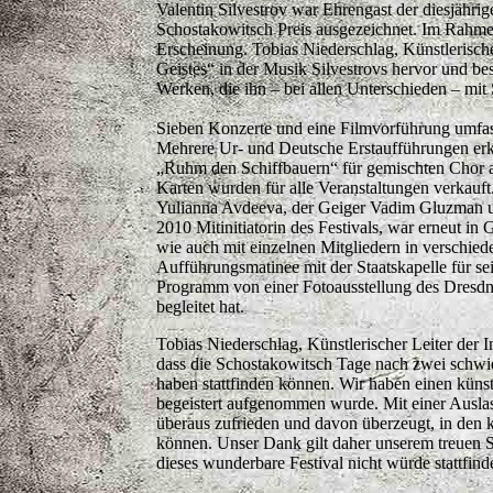
Valentin Silvestrov war Ehrengast der diesjähr
Schostakowitsch Preis ausgezeichnet. Im Rahmen 
Erscheinung. Tobias Niederschlag, Künstlerische
Geistes“ in der Musik Silvestrovs hervor und b
Werken, die ihn – bei allen Unterschieden – mit
Sieben Konzerte und eine Filmvorführung umfass
Mehrere Ur- und Deutsche Erstaufführungen erk
„Ruhm den Schiffbauern“ für gemischten Chor a 
Karten wurden für alle Veranstaltungen verkauft
Yulianna Avdeeva, der Geiger Vadim Gluzman und
2010 Mitinitiatorin des Festivals, war erneut in
wie auch mit einzelnen Mitgliedern in verschie
Aufführungsmatinee mit der Staatskapelle für 
Programm von einer Fotoausstellung des Dresdn
begleitet hat.
Tobias Niederschlag, Künstlerischer Leiter der 
dass die Schostakowitsch Tage nach zwei schwi
haben stattfinden können. Wir haben einen küns
begeistert aufgenommen wurde. Mit einer Ausla
überaus zufrieden und davon überzeugt, in den
können. Unser Dank gilt daher unserem treuen 
dieses wunderbare Festival nicht würde stattfi