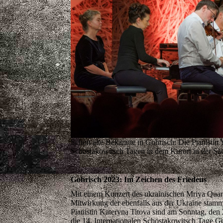
Schon alte Bekannte in Gohrisch: Die Pianistin 
Schostakowitsch Tagen in dem Kurort in der Säc
Gohrisch 2023: Im Zeichen des Friedens
Mit einem Konzert des ukrainischen Mriya Quart
Mitwirkung der ebenfalls aus der Ukraine stam
Pianistin Kateryna Titova sind am Sonntag, den 
die 14. Internationalen Schostakowitsch Tage G