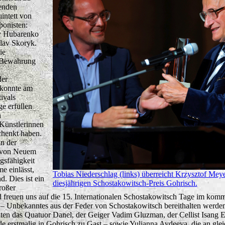
enden
intett von
onisten:
iy Hubarenko
slav Skoryk.
ie
e Bewahrung
der
 konnte am
ivals
ge erfüllen
n
 Künstlerinnen
chenkt haben.
n der
r von Neuem
gsfähigkeit
e einlässt,
Tobias Niederschlag (links) überreicht Krzysztof Mey
d. Dies ist ein
diesjährigen Schostakowitsch-Preis Gohrisch.
roßer
d freuen uns auf die 15. Internationalen Schostakowitsch Tage im ko
en – Unbekanntes aus der Feder von Schostakowitsch bereithalten werde
lten das Quatuor Danel, der Geiger Vadim Gluzman, der Cellist Isang E
de erstmalig in Gohrisch zu Gast – sowie Yulianna Avdeeva, die an glei