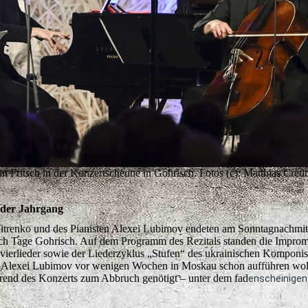
Fritsch in der Konzertscheune in Gohrisch. Fotos (c): Matthias Creut
nder Jahrgang
 Vitrenko und des Pianisten Alexei Lubimov endeten am Sonntagnachmit
tsch Tage Gohrisch. Auf dem Programm des Rezitals standen die Improm
vierlieder sowie der Liederzyklus „Stufen“ des ukrainischen Komponis
te Alexei Lubimov vor wenigen Wochen in Moskau schon aufführen wol
hrend des Konzerts zum Abbruch genötigt – unter dem fad
enscheinige