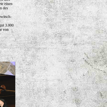
ete einen
n des
owitsch-
gut 3.000
hr von