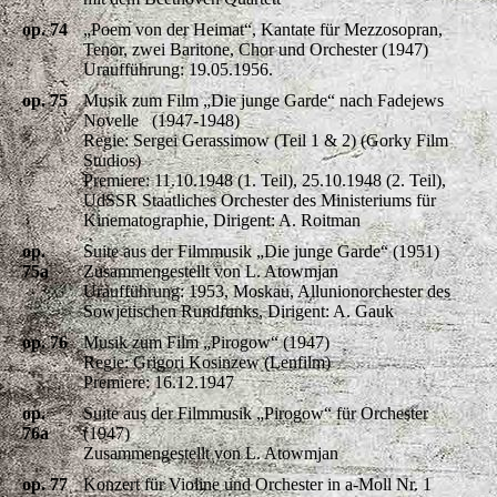
op. 74
„Poem von der Heimat“, Kantate für Mezzosopran,
Tenor, zwei Baritone, Chor und Orchester (1947)
Uraufführung: 19.05.1956.
op. 75
Musik zum Film „Die junge Garde“ nach Fadejews
Novelle (1947-1948)
Regie: Sergei Gerassimow (Teil 1 & 2) (Gorky Film
Studios)
Premiere: 11.10.1948 (1. Teil), 25.10.1948 (2. Teil),
UdSSR Staatliches Orchester des Ministeriums für
Kinematographie, Dirigent: A. Roitman
op.
Suite aus der Filmmusik „Die junge Garde“ (1951)
75a
Zusammengestellt von L. Atowmjan
Uraufführung: 1953, Moskau, Allunionorchester des
Sowjetischen Rundfunks, Dirigent: A. Gauk
op. 76
Musik zum Film „Pirogow“ (1947)
Regie: Grigori Kosinzew (Lenfilm)
Premiere: 16.12.1947
op.
Suite aus der Filmmusik „Pirogow“ für Orchester
76a
(1947)
Zusammengestellt von L. Atowmjan
op. 77
Konzert für Violine und Orchester in a-Moll Nr. 1