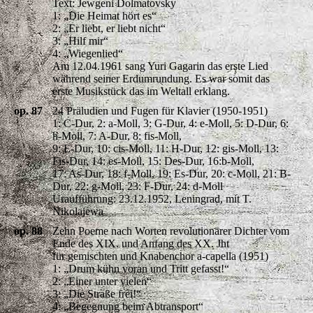
Text: Jewgeni Dolmatovsky
1: „Die Heimat hört es“
2: „Er liebt, er liebt nicht“
3: „Hilf mir“
4: „Wiegenlied“
Am 12.04.1961 sang Yuri Gagarin das erste Lied
während seiner Erdumrundung. Es war somit das
erste Musikstück das im Weltall erklang.
op. 87
24 Präludien und Fugen für Klavier (1950-1951)
1: C-Dur, 2: a-Moll, 3: G-Dur, 4: e-Moll, 5: D-Dur, 6:
h-Moll, 7: A-Dur, 8: fis-Moll,
9: E-Dur, 10: cis-Moll, 11: H-Dur, 12: gis-Moll, 13:
Fis-Dur, 14: es-Moll, 15: Des-Dur, 16:b-Moll,
17: As-Dur, 18: f-Moll, 19: Es-Dur, 20: c-Moll, 21: B-
Dur, 22: g-Moll, 23: F-Dur, 24: d-Moll
Uraufführung: 23.12.1952, Leningrad, mit T.
Nikolajewa
op. 88
Zehn Poeme nach Worten revolutionärer Dichter vom
Ende des XIX. und Anfang des XX. Jht
für gemischten und Knabenchor a-capella (1951)
1: „Drum kühn voran und Tritt gefasst!“
2: „Einer unter vielen“
3: „Die Straße frei!“
4: „Begegnung beim Abtransport“