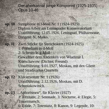
Der anerkannte junge Komponist (1925-1935) -
Opus 10-46
op. 10
Symphonie in f-Moll Nr. 1 (1924-1925)
Diplom Arbeit am Leningrader Konservatorium
Uraufführung: 12.05.1926, Leningrad, Philharmonie,
Dirigent: N. Malko.
op. 11
Zwei Stücke für Streichoktett (1924-1925)
1: Präludium in d-Moll
2: Scherzo in g-Moll
Gewidmet dem Andenken von Wladimir I.
Kurtschawow (Dichter, Freund)
Uraufführung: 9.01.1927, Moskau, mit den Gliere
und Stradivarius Quartetts
op. 12
Klaviersonate Nr. 1 (1926)
Uraufführung: 2.12.1926, Moskau, mit D.
Schostakowitsch.
op. 13
„Aphorismen“, für Klavier (1927)
1: Rezitativ, 2: Serenade, 3: Nocturne, 4: Elegie, 5:
Trauermarsch,
6: Etüde, 7: Totentanz, 8: Kanon, 9: Legende, 10: