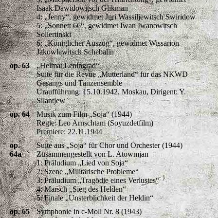
Isaak Dawidowitsch Glikman
4: „Jenny“, gewidmet Juri Wassiljewitsch Swiridow
5: „Sonnett 66“, gewidmet Iwan Iwanowitsch
Sollertinski
6: „Königlicher Auszug“, gewidmet Wissarion
Jakowlewitsch Schebalin
op. 63
„Heimat Leningrad“
Suite für die Revue „Mutterland“ für das NKWD
Gesangs und Tanzensemble
Uraufführung: 15.10.1942, Moskau, Dirigent: Y.
Silantjew
op. 64
Musik zum Film „Soja“ (1944)
Regie: Leo Arnschtam (Soyuzdetfilm)
Premiere: 22.11.1944
op.
Suite aus „Soja“ für Chor und Orchester (1944)
64a
Zusammengestellt von L. Atowmjan
1: Präludium „Lied von Soja“
2: Szene „Militärische Probleme“
3: Präludium „Tragödie eines Verlustes“
4: Marsch „Sieg des Helden“
5: Finale „Unsterblichkeit der Heldin“
op. 65
Symphonie in c-Moll Nr. 8 (1943)