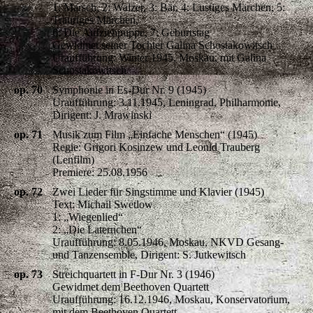
1: Marsch, 2: Walzer, 3: Bär, 4: Lustiges Märchen, 5:
Trauriges Märchen,
6: Die Aufziehpuppe, 7: Geburtstag
Gewidmet seiner Tochter Galina Schostakowitsch
Uraufführung: Winter 1945, Moskau, mit Galina
Schostakowitsch
op. 70
Symphonie in Es-Dur Nr. 9 (1945)
Uraufführung: 3.11.1945, Leningrad, Philharmonie,
Dirigent: J. Mrawinski
op. 71
Musik zum Film „Einfache Menschen“ (1945)
Regie: Grigori Kosinzew und Leonid Trauberg
(Lenfilm)
Premiere: 25.08.1956
op. 72
Zwei Lieder für Singstimme und Klavier (1945)
Text: Michail Swetlow
1: „Wiegenlied“
2: „Die Laternchen“
Uraufführung: 8.05.1946, Moskau, NKVD Gesang-
und Tanzensemble, Dirigent: S. Jutkewitsch
op. 73
Streichquartett in F-Dur Nr. 3 (1946)
Gewidmet dem Beethoven Quartett
Uraufführung: 16.12.1946, Moskau, Konservatorium,
mit dem Beethoven Quartett