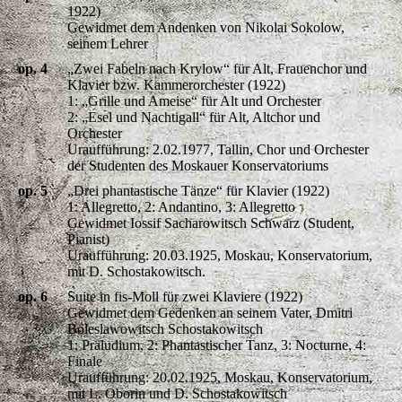
1922)
Gewidmet dem Andenken von Nikolai Sokolow,
seinem Lehrer
op. 4
„Zwei Fabeln nach Krylow“ für Alt, Frauenchor und
Klavier bzw. Kammerorchester (1922)
1: „Grille und Ameise“ für Alt und Orchester
2: „Esel und Nachtigall“ für Alt, Altchor und
Orchester
Uraufführung: 2.02.1977, Tallin, Chor und Orchester
der Studenten des Moskauer Konservatoriums
op. 5
„Drei phantastische Tänze“ für Klavier (1922)
1: Allegretto, 2: Andantino, 3: Allegretto
Gewidmet Iossif Sacharowitsch Schwarz (Student,
Pianist)
Uraufführung: 20.03.1925, Moskau, Konservatorium,
mit D. Schostakowitsch.
op. 6
Suite in fis-Moll für zwei Klaviere (1922)
Gewidmet dem Gedenken an seinem Vater, Dmitri
Boleslawowitsch Schostakowitsch
1: Präludium, 2: Phantastischer Tanz, 3: Nocturne, 4:
Finale
Uraufführung: 20.02.1925, Moskau, Konservatorium,
mit L. Oborin und D. Schostakowitsch