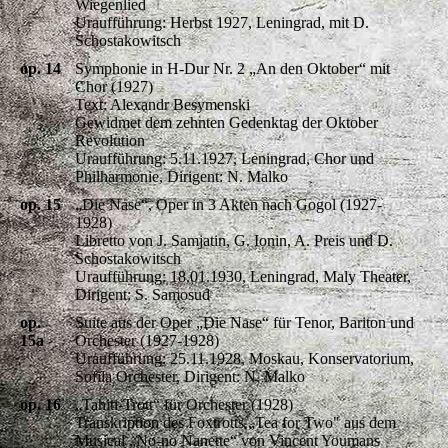
Wiegenlied
Uraufführung: Herbst 1927, Leningrad, mit D.
Schostakowitsch
op. 14
Symphonie in H-Dur Nr. 2 „An den Oktober“ mit
Chor (1927)
Text: Alexandr Besymenski
Gewidmet dem zehnten Gedenktag der Oktober
Revolution
Uraufführung: 5.11.1927, Leningrad, Chor und
Philharmonie, Dirigent: N. Malko
op. 15
„Die Nase“, Oper in 3 Akten nach Gogol (1927-
1928)
Libretto von J. Samjatin, G. Ionin, A. Preis und D.
Schostakowitsch
Uraufführung: 18.01.1930, Leningrad, Maly Theater,
Dirigent: S. Samosud
op.
Suite aus der Oper „Die Nase“ für Tenor, Bariton und
15a
Orchester (1927-1928)
Uraufführung: 25.11.1928, Moskau, Konservatorium,
Sofila Orchester, Dirigent: N. Malko
op. 16
„Tahiti-Trott“ für Orchester (1928)
Transkription des Foxtrotts „Tea for Two" aus dem
Musical „No-no Nanette“ von Vincent Youmans