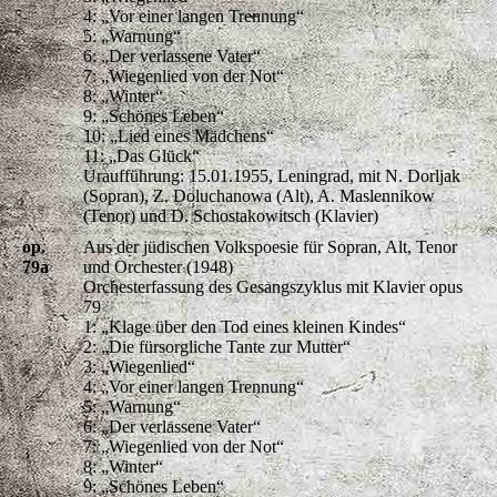
4: „Vor einer langen Trennung“
5: „Warnung“
6: „Der verlassene Vater“
7: „Wiegenlied von der Not“
8: „Winter“
9: „Schönes Leben“
10: „Lied eines Mädchens“
11: „Das Glück“
Uraufführung: 15.01.1955, Leningrad, mit N. Dorljak
(Sopran), Z. Doluchanowa (Alt), A. Maslennikow
(Tenor) und D. Schostakowitsch (Klavier)
op.
Aus der jüdischen Volkspoesie für Sopran, Alt, Tenor
79a
und Orchester (1948)
Orchesterfassung des Gesangszyklus mit Klavier opus
79
1: „Klage über den Tod eines kleinen Kindes“
2: „Die fürsorgliche Tante zur Mutter“
3: „Wiegenlied“
4: „Vor einer langen Trennung“
5: „Warnung“
6: „Der verlassene Vater“
7: „Wiegenlied von der Not“
8: „Winter“
9: „Schönes Leben“