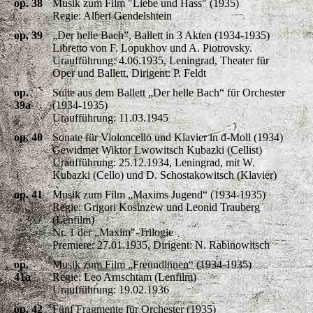
op. 38
Musik zum Film "Liebe und Hass" (1935)
Regie: Albert Gendelshtein
op. 39
„Der helle Bach”, Ballett in 3 Akten (1934-1935)
Libretto von F. Lopukhov und A. Piotrovsky.
Uraufführung: 4.06.1935, Leningrad, Theater für
Oper und Ballett, Dirigent: P. Feldt
op.
Suite aus dem Ballett „Der helle Bach“ für Orchester
39a
(1934-1935)
Uraufführung: 11.03.1945
op. 40
Sonate für Violoncello und Klavier in d-Moll (1934)
Gewidmet Wiktor Lwowitsch Kubazki (Cellist)
Uraufführung: 25.12.1934, Leningrad, mit W.
Kubazki (Cello) und D. Schostakowitsch (Klavier)
op. 41
Musik zum Film „Maxims Jugend“ (1934-1935)
Regie: Grigori Kosinzew und Leonid Trauberg
(Lenfilm)
Nr. 1 der „Maxim"-Trilogie
Premiere: 27.01.1935, Dirigent: N. Rabinowitsch
op.
Musik zum Film „Freundinnen“ (1934-1935)
41a
Regie: Leo Arnschtam (Lenfilm)
Uraufführung: 19.02.1936
op. 42
Fünf Fragmente für Orchester (1935)