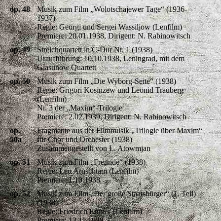
op. 48
Musik zum Film „Wolotschajewer Tage“ (1936-
1937)
Regie: Georgi und Sergei Wassiljow (Lenfilm)
Premiere: 20.01.1938, Dirigent: N. Rabinowitsch
op. 49
Streichquartett in C-Dur Nr. 1 (1938)
Uraufführung: 10.10.1938, Leningrad, mit dem
Glasunow Quartett
op. 50
Musik zum Film „Die Wyborg-Seite“ (1938)
Regie: Grigori Kosinzew und Leonid Trauberg
(Lenfilm)
Nr. 3 der „Maxim“-Trilogie
Premiere: 2.02.1939, Dirigent: N. Rabinowitsch
op.
Fragmente aus der Filmmusik „Trilogie über Maxim“
50a
für Chor und Orchester (1938)
Zusammengestellt von L. Atowmjan
op. 51
Musik zum Film „Freunde“ (1938)
Regie: Leo Arnschtam (Lenfilm)
Premiere: 1.10.1938
op. 52
Musik zum Film „Der große Staatsbürger“ (1. Teil)
(1938)
Regie: Friedrich Ermler (Lenfilm)
Premiere: 13.11.1938