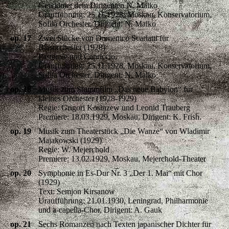
Gewidmet dem Dirigenten N. Malko
Uraufführung: 25.11.1928, Moskau, Konservatorium,
Sofila Orchester, Dirigent: N. Malko
op. 17
Zwei Stücke von Domenico Scarlatti für
Blasorchester (1928)
Pastorale und Capriccio.
Uraufführung: 25.11.1928, Moskau, Konservatorium,
Sofila Orchester, Dirigent: N. Malko
op. 18
Musik zum Stummfilm „Das neue Babylon“ für
kleines Orchester (1928-1929)
Regie: Grigori Kosinzew und Leonid Trauberg
Premiere: 18.03.1929, Moskau, Dirigent: K. Frish.
op. 19
Musik zum Theaterstück „Die Wanze“ von Wladimir
Majakowski (1929)
Regie: W. Mejerchold
Premiere: 13.02.1929, Moskau, Mejerchold-Theater
op. 20
Symphonie in Es-Dur Nr. 3 „Der 1. Mai“ mit Chor
(1929)
Text: Semjon Kirsanow
Uraufführung: 21.01.1930, Leningrad, Philharmonie
und a-capella-Chor, Dirigent: A. Gauk
op. 21
Sechs Romanzen nach Texten japanischer Dichter für