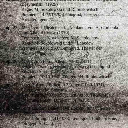
Besymenski (1929)
Regie: M. Sokolowski und R. Suslowitsch
Premiere: 14.02.1929, Leningrad, Theater der
Arbeiterjugend
op. 25
Musik zum Theaterstück „Neuland“ von A. Gorbenko
und Nikolai Lwow (1930)
Text nach der Novelle von M. Scholochow
Regie: M. Sokolowski und N. Lebedew
Premiere: 9.05.1930, Leningrad, Theater der
Arbeiterjugend
op. 26
Musik zum Film „Allein“ (1930-1931)
Regie: G. Kosinzew und L. Trauberg (Leningrad
Sowkino Studio)
Premiere: 10.10.1931, Dirigent: N. Rabinowitsch
op. 27
„Der Bolzen”, Ballett in 3 Akten (1930-1931)
Libretto von W. Smirnow
Uraufführung: 8.04.1931, Leningrad, Theater für
Oper und Ballett, Dirigent: A. Gauk
op.
Suite aus dem Ballett „Der Bolzen" für Orchester
27a
(1931)
Uraufführung: 17.11.1933, Leningrad, Philharmonie,
Dirigent: A. Gauk.