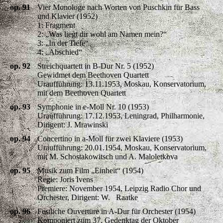
op. 91
Vier Monologe nach Worten von Puschkin für Bass
und Klavier (1952)
1: Fragment
2: „Was liegt dir wohl am Namen mein?“
3: „In der Tiefe“
4: „Abschied“
op. 92
Streichquartett in B-Dur Nr. 5 (1952)
Gewidmet dem Beethoven Quartett
Uraufführung: 13.11.1953, Moskau, Konservatorium,
mit dem Beethoven Quartett
op. 93
Symphonie in e-Moll Nr. 10 (1953)
Uraufführung: 17.12.1953, Leningrad, Philharmonie,
Dirigent: J. Mrawinski
op. 94
Concertino in a-Moll für zwei Klaviere (1953)
Uraufführung: 20.01.1954, Moskau, Konservatorium,
mit M. Schostakowitsch und A. Maloletkova
op. 95
Musik zum Film „Einheit“ (1954)
Regie: Joris Ivens
Premiere: November 1954, Leipzig Radio Chor und
Orchester, Dirigent: W. Raatke
op. 96
Festliche Ouvertüre in A-Dur für Orchester (1954)
Komponiert zum 37. Gedenktag der Oktober