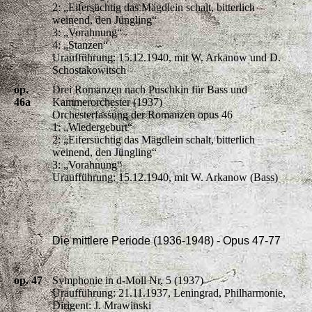
2: „Eifersüchtig das Mägdlein schalt, bitterlich
weinend, den Jüngling“
3: „Vorahnung“
4: „Stanzen“
Uraufführung: 15.12.1940, mit W. Arkanow und D.
Schostakowitsch
op.
Drei Romanzen nach Puschkin für Bass und
46a
Kammerorchester (1937)
Orchesterfassung der Romanzen opus 46
1: „Wiedergeburt“
2: „Eifersüchtig das Mägdlein schalt, bitterlich
weinend, den Jüngling“
3: „Vorahnung“
Uraufführung: 15.12.1940, mit W. Arkanow (Bass)
Die mittlere Periode (1936-1948) - Opus 47-77
op. 47
Symphonie in d-Moll Nr. 5 (1937)
Uraufführung: 21.11.1937, Leningrad, Philharmonie,
Dirigent: J. Mrawinski