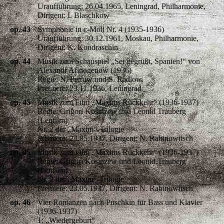
Uraufführung: 26.04.1965, Leningrad, Philharmonie,
Dirigent: I. Blaschkow
op. 43
Symphonie in c-Moll Nr. 4 (1935-1936)
Uraufführung: 30.12.1961, Moskau, Philharmonie,
Dirigent: K. Kondraschin
op. 44
Musik zum Schauspiel „Sei gegrüßt, Spanien!“ von
Alexandr Afinogenow (1936)
Regie: N. Petrow und S. Radlow
Premiere: 23.11.1936, Leningrad
op. 45
Musik zum Film „Maxims Rückkehr“ (1936-1937)
Regie: Grigori Kosinzew und Leonid Trauberg
(Lenfilm)
Nr. 2 der „Maxim“-Trilogie
Premiere: 23.05.1937, Dirigent: N. Rabinowitsch
op. 45
Musik zum Film „Maxims Rückkehr“ (1936-1937)
Regie: Grigori Kosinzew und Leonid Trauberg
(Lenfilm)
Nr. 2 der „Maxim“-Trilogie
Premiere: 23.05.1937, Dirigent: N. Rabinowitsch
op. 46
Vier Romanzen nach Puschkin für Bass und Klavier
(1936-1937)
1: „Wiedergeburt“