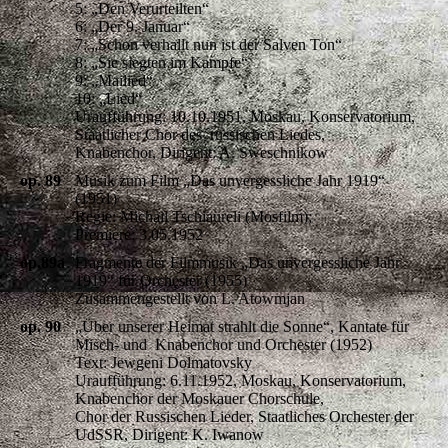
5: „Den Verurteilten“
6: „Der 9. Januar“
7: „Schon verhallt nun ist der Salven Ton“
8: „Sie siegten im Kampfe“
9: „Mailied“
10: „Lied“
Uraufführung: 10.10.1951, Moskau, Konservatorium,
Staatlicher Chor des russischen Liedes,
Knabenchor, Dirigent: A. Sweschnikow
op. 89
Musik zum Film „Das unvergessliche Jahr 1919“
(1951)
Regie: Michail Tschiaureli (Mosfilm);
Premiere: 3.05.1952
op.89a
Fragmente der Filmmusik „Das unvergessliche Jahr
1919“ für Orchester (1955)
Zusammengestellt von L. Atowmjan
op. 90
„Über unserer Heimat strahlt die Sonne“, Kantate für
Misch- und Knabenchor und Orchester (1952)
Text: Jewgeni Dolmatovsky
Uraufführung: 6.11.1952, Moskau, Konservatorium,
Knabenchor der Moskauer Chorschule,
Chor der Russischen Lieder, Staatliches Orchester der
UdSSR, Dirigent: K. Iwanow