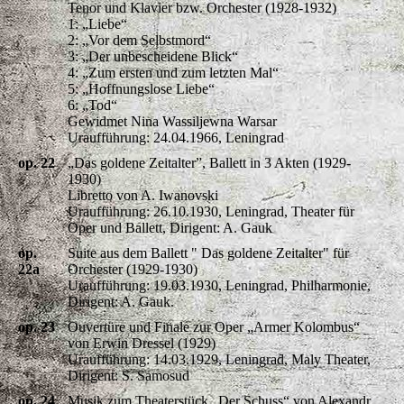
Tenor und Klavier bzw. Orchester (1928-1932)
1: „Liebe“
2: „Vor dem Selbstmord“
3: „Der unbescheidene Blick“
4: „Zum ersten und zum letzten Mal“
5: „Hoffnungslose Liebe“
6: „Tod“
Gewidmet Nina Wassiljewna Warsar
Uraufführung: 24.04.1966, Leningrad
op. 22
„Das goldene Zeitalter”, Ballett in 3 Akten (1929-
1930)
Libretto von A. Iwanovski
Uraufführung: 26.10.1930, Leningrad, Theater für
Oper und Ballett, Dirigent: A. Gauk
op.
Suite aus dem Ballett " Das goldene Zeitalter" für
22a
Orchester (1929-1930)
Uraufführung: 19.03.1930, Leningrad, Philharmonie,
Dirigent: A. Gauk.
op. 23
Ouvertüre und Finale zur Oper „Armer Kolombus“
von Erwin Dressel (1929)
Uraufführung: 14.03.1929, Leningrad, Maly Theater,
Dirigent: S. Samosud
op. 24
Musik zum Theaterstück „Der Schuss“ von Alexandr