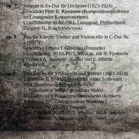
op. 7
Scherzo in Es-Dur für Orchester (1923-1924)
Gewidmet Pjotr B. Rjasanow (Kompositionsprofessor
im Leningrader Konservatorium).
Uraufführung: 11.02.1981, Leningrad, Philharmonie,
Dirigent: G. Roschdestwenski
op. 8
Trio für Klavier, Violine und Violoncello in C-Dur Nr.
1 (1923)
Gewidmet Tatjana I. Glivenko (Freundin)
Uraufführung: 20.03.1925, Moskau, mit N. Fjodorow
(Violine), A. Jegorow (Cello) und L. Oborin
Klavier)
op.9
Drei Stücke für Violoncello und Klavier (1923-1924)
1: Fantasie in fis-Moll, gewidmet seiner Schwester
Soja Dmitrijewna Schostakowitsch
2: Präludium in a-Moll, gewidmet Waleri
Michailowitsch Bogdanow-Beresowski (Kritiker)
3: Scherzo in C-Dur, gewidmet Wladimir I.
Kurtschawow (Dichter Freund)
Uraufführung: 20.03.1925, Moskau, mit A. Jegorow
(Cello) und D. Schostakowitsch (Klavier)