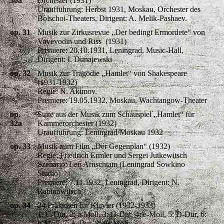
30a
Orchester (1931)
Uraufführung: Herbst 1931, Moskau, Orchester des
Bolschoi-Theaters, Dirigent: A. Melik-Pashaev.
op. 31
Musik zur Zirkusrevue „Der bedingt Ermordete“ von
Voyevodin und Riss (1931)
Premiere: 20.10.1931, Leningrad, Music-Hall,
Dirigent: I. Dunajewski
op. 32
Musik zur Tragödie „Hamlet“ von Shakespeare
(1931-1932)
Regie: N. Akimov.
Premiere: 19.05.1932, Moskau, Wachtangow-Theater
op.
Suite aus der Musik zum Schauspiel „Hamlet“ für
32a
Kammerorchester (1932)
Uraufführung: Leningrad/Moskau 1932
op. 33
Musik zum Film „Der Gegenplan“ (1932)
Regie: Friedrich Ermler und Sergei Jutkewitsch
Szenario: Leo Arnschtam (Leningrad Sowkino
Studio)
Premiere: 7.11.1932, Leningrad, Dirigent: N.
Rabinowitsch
op. 34
24 Präludien für Klavier (1932-1933)
1: C-Dur, 2: a-Moll, 3: G-Dur, 4: e-Moll, 5: D-Dur, 6:
h-Moll, 7: A-Dur, 8: fis-Moll,