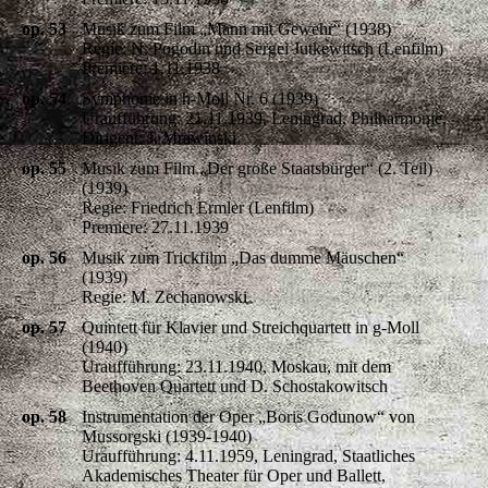
op. 53
Musik zum Film „Mann mit Gewehr“ (1938)
Regie: N. Pogodin und Sergei Jutkewitsch (Lenfilm)
Premiere: 1.11.1938
op. 54
Symphonie in h-Moll Nr. 6 (1939)
Uraufführung: 21.11.1939, Leningrad, Philharmonie,
Dirigent: J. Mrawinski
op. 55
Musik zum Film „Der große Staatsbürger“ (2. Teil)
(1939)
Regie: Friedrich Ermler (Lenfilm)
Premiere: 27.11.1939
op. 56
Musik zum Trickfilm „Das dumme Mäuschen“
(1939)
Regie: M. Zechanowski
op. 57
Quintett für Klavier und Streichquartett in g-Moll
(1940)
Uraufführung: 23.11.1940, Moskau, mit dem
Beethoven Quartett und D. Schostakowitsch
op. 58
Instrumentation der Oper „Boris Godunow“ von
Mussorgski (1939-1940)
Uraufführung: 4.11.1959, Leningrad, Staatliches
Akademisches Theater für Oper und Ballett,