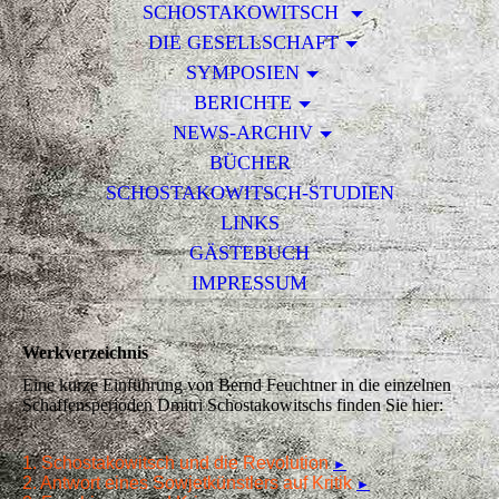
SCHOSTAKOWITSCH
DIE GESELLSCHAFT
SYMPOSIEN
BERICHTE
NEWS-ARCHIV
BÜCHER
SCHOSTAKOWITSCH-STUDIEN
LINKS
GÄSTEBUCH
IMPRESSUM
Werkverzeichnis
Eine kurze Einführung von Bernd Feuchtner in die einzelnen
Schaffensperioden Dmitri Schostakowitschs finden Sie hier:
1. Schostakowitsch und die Revolution
►
2. Antwort eines Sowjetkünstlers auf Kritik
►