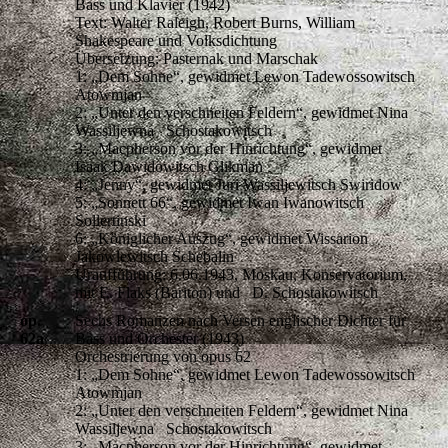
Bass und Klavier (1942)
Text: Walter Raleigh, Robert Burns, William
Shakespeare und Volksdichtung
Übersetzung: Pasternak und Marschak
1: „Dem Sohne“, gewidmet Lewon Tadewossowitsch
Atowmjan
2: „Unter den verschneiten Feldern“, gewidmet Nina
Wassiljewna Schostakowitsch
3: „Macpherson vor der Hinrichtung“, gewidmet
Isaak Dawidowitsch Glikman
4: „Jenny“, gewidmet Juri Wassiljewitsch Swiridow
5: „Sonnett 66“, gewidmet Iwan Iwanowitsch
Sollertinski
6: „Königlicher Auszug“, gewidmet Wissarion
Jakowlewitsch Schebalin
Uraufführung: 6.06.1943, Moskau, Konservatorium,
mit E. Flaks (Bariton) und D. Schostakowitsch
op.
Sechs Romanzen nach Versen englischer Dichter für
62a
Bass und Orchester (1943)
Orchestrierung von opus 62
1: „Dem Sohne“, gewidmet Lewon Tadewossowitsch
Atowmjan
2: „Unter den verschneiten Feldern“, gewidmet Nina
Wassiljewna Schostakowitsch
3: „Macpherson vor der Hinrichtung“, gewidmet