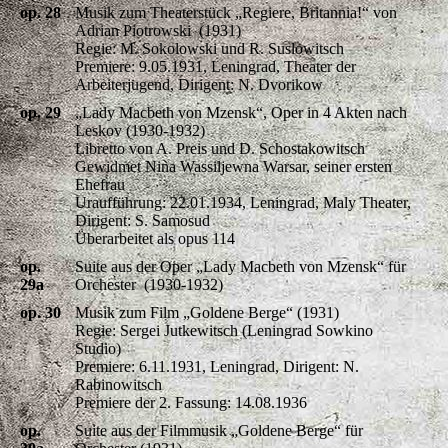
op. 28
Musik zum Theaterstück „Regiere, Britannia!“ von
Adrian Piotrowski (1931)
Regie: M. Sokolowski und R. Suslowitsch
Premiere: 9.05.1931, Leningrad, Theater der
Arbeiterjugend, Dirigent: N. Dvorikow
op. 29
„Lady Macbeth von Mzensk“, Oper in 4 Akten nach
Leskov (1930-1932)
Libretto von A. Preis und D. Schostakowitsch
Gewidmet Nina Wassiljewna Warsar, seiner ersten
Ehefrau
Uraufführung: 22.01.1934, Leningrad, Maly Theater,
Dirigent: S. Samosud
Überarbeitet als opus 114
op.
Suite aus der Oper „Lady Macbeth von Mzensk“ für
29a
Orchester (1930-1932)
op. 30
Musik zum Film „Goldene Berge“ (1931)
Regie: Sergei Jutkewitsch (Leningrad Sowkino
Studio)
Premiere: 6.11.1931, Leningrad, Dirigent: N.
Rabinowitsch
Premiere der 2. Fassung: 14.08.1936
op.
Suite aus der Filmmusik „Goldene Berge“ für