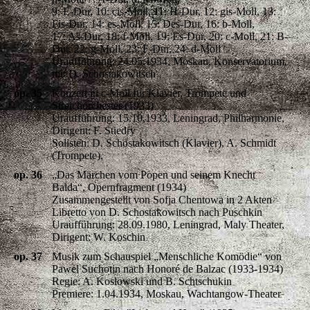
9: E-Dur, 10: cis-Moll, 11: H-Dur, 12: gis-Moll, 13:
Fis-Dur, 14: es-Moll, 15: Des-Dur, 16: b-Moll,
17: As-Dur, 18: f-Moll, 19: Es-Dur, 20: c-Moll, 21: B-
Dur, 22: g-Moll, 23: F-Dur, 24: d-Moll
Uraufführung: 24.05.1934, Moskau, Konservatorium,
mit D. Schostakowitsch
op. 35
Konzert in c-Moll für Klavier, Trompete und
Streichorchester (1933)
Uraufführung: 15.10.1933, Leningrad, Philharmonie,
Dirigent: F. Stiedry
Solisten: D. Schostakowitsch (Klavier), A. Schmidt
(Trompete).
op. 36
„Das Märchen vom Popen und seinem Knecht
Balda“, Opernfragment (1934)
Zusammengestellt von Sofja Chentowa in 2 Akten
Libretto von D. Schostakowitsch nach Puschkin
Uraufführung: 28.09.1980, Leningrad, Maly Theater,
Dirigent: W. Koschin
op. 37
Musik zum Schauspiel „Menschliche Komödie“ von
Pawel Suchotin nach Honoré de Balzac (1933-1934)
Regie: A. Koslowski und B. Schtschukin
Premiere: 1.04.1934, Moskau, Wachtangow-Theater