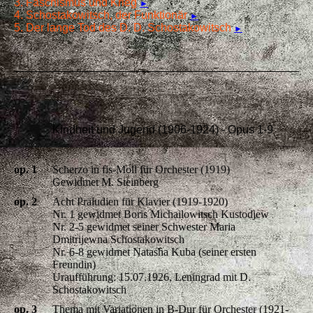
3. Faschismus und Krieg
►
4. Schostakowitsch, der Funktionär
►
5. Der lange Tod des D. D. Schostakowitsch
►
Kindheit und Jugend (1906-1924) - Opus 1-9
op. 1
Scherzo in fis-Moll für Orchester (1919)
Gewidmet M. Steinberg
op. 2
Acht Präludien für Klavier (1919-1920)
Nr. 1 gewidmet Boris Michailowitsch Kustodjew
Nr. 2-5 gewidmet seiner Schwester Maria
Dmitrijewna Schostakowitsch
Nr. 6-8 gewidmet Natasha Kuba (seiner ersten
Freundin)
Uraufführung: 15.07.1926, Leningrad mit D.
Schostakowitsch
op. 3
Thema mit Variationen in B-Dur für Orchester (1921-