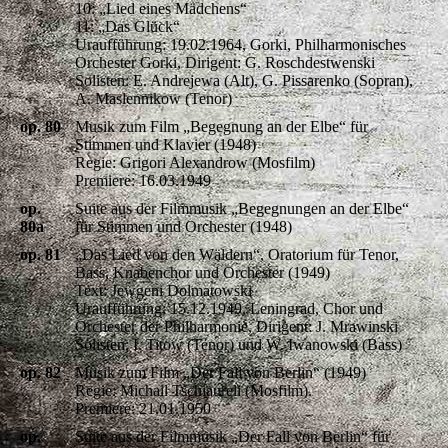
10: „Lied eines Mädchens“
11: „Das Glück“
Uraufführung: 19.02.1964, Gorki, Philharmonisches
Orchester Gorki, Dirigent: G. Roschdestwenski
Solisten: E. Andrejewa (Alt), G. Pissarenko (Sopran),
A. Maslennikow (Tenor)
op. 80
Musik zum Film „Begegnung an der Elbe“ für
Stimmen und Klavier (1948)
Regie: Grigori Alexandrow (Mosfilm)
Premiere: 16.03.1949
op.
Suite aus der Filmmusik „Begegnungen an der Elbe“
80a
für Stimmen und Orchester (1948)
op. 81
„Das Lied von den Wäldern“, Oratorium für Tenor,
Bass, Knabenchor und Orchester (1949)
Text: Jewgeni Dolmatowski
Uraufführung: 15.12.1949, Leningrad, Chor und
Orchester der Philharmonie, Dirigent: J. Mrawinski
Solisten: I. Titow (Tenor) und W. Iwanowski (Bass)
op. 82
Musik zum Film „Der Fall von Berlin“ (1949)
Regie: Michail Tschiaureli (Mosfilm).
Premiere: 21.01.1950
op.
Suite aus der Filmmusik „Der Fall von Berlin“ für