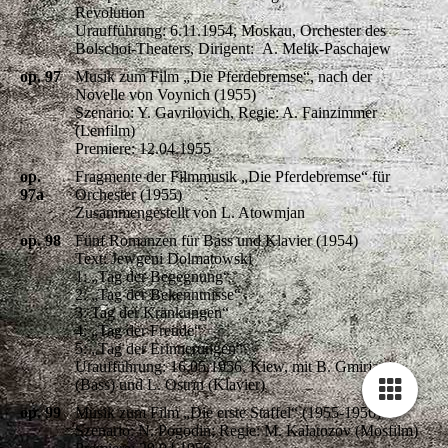
Revolution
Uraufführung: 6.11.1954, Moskau, Orchester des
Bolschoi-Theaters, Dirigent: A. Melik-Paschajew
op. 97
Musik zum Film „Die Pferdebremse“, nach der
Novelle von Voynich (1955)
Szenario: Y. Gavrilovich, Regie: A. Fainzimmer
(Lenfilm)
Premiere: 12.04.1955
op.
Fragmente der Filmmusik „Die Pferdebremse“ für
97a
Orchester (1955)
Zusammengestellt von L. Atowmjan
op. 98
Fünf Romanzen für Bass und Klavier (1954)
Text: Jewgeni Dolmatowski
1: „Tag der Begegnung“
2: „Tag der Bekenntnisse“
3: Tag der Kränkungen“
4: „Tag der Freude“
5: „Tag der Erinnerungen“
Uraufführung: 16.05.1956, Kiew, mit B. Gmirja
(Bass) und L. Ostrin (Klavier)
op. 99
Musik zum Film „Die erste Staffel“ (1955-1956)
Szenario: N. Pogodin; Regie: M. Kalatozov (Mosfilm)