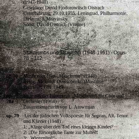
(1947-1948)
Gewidmet David Fjodorowitsch Oistrach
Uraufführung: 29.10.1955, Leningrad, Philharmonie,
Dirigent: J. Mravinsky
Solist: David Oistrach (Violine)
Stalinismus und Tauwetter (1948-1961) - Opus
78 – 112
op.78
Musik zum Film „Mitschurin" (1948)
Regie: Alexandr Dowschenko (Mosfilm)
Premiere: 1.01.1949
op.
Suite aus der Filmmusik „Mitschurin“ für Chor und
78a
Orchester (1964)
Zusammengestellt von L. Atowmjan
op. 79
Aus der jüdischen Volkspoesie für Sopran, Alt, Tenor
und Klavier (1948)
1: „Klage über den Tod eines kleinen Kindes“
2: „Die fürsorgliche Tante zur Mutter“
3: „Wiegenlied“