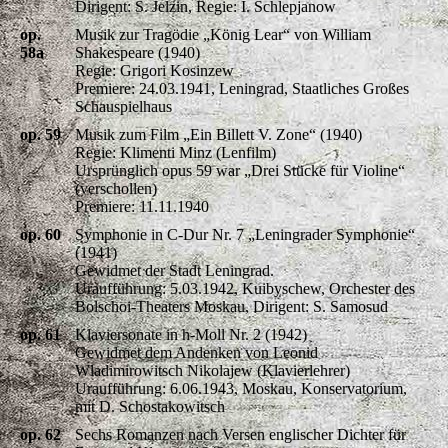
Dirigent: S. Jelzin, Regie: I. Schlepjanow
op.
Musik zur Tragödie „König Lear“ von William
58a
Shakespeare (1940)
Regie: Grigori Kosinzew
Premiere: 24.03.1941, Leningrad, Staatliches Großes
Schauspielhaus
op. 59
Musik zum Film „Ein Billett V. Zone“ (1940)
Regie: Klimenti Minz (Lenfilm)
Ursprünglich opus 59 war „Drei Stücke für Violine“
(verschollen)
Premiere: 11.11.1940
op. 60
Symphonie in C-Dur Nr. 7 „Leningrader Symphonie“
(1941)
Gewidmet der Stadt Leningrad.
Uraufführung: 5.03.1942, Kuibyschew, Orchester des
Bolschoi-Theaters Moskau, Dirigent: S. Samosud
op. 61
Klaviersonate in h-Moll Nr. 2 (1942)
Gewidmet dem Andenken von Leonid
Wladimirowitsch Nikolajew (Klavierlehrer)
Uraufführung: 6.06.1943, Moskau, Konservatorium,
mit D. Schostakowitsch
op. 62
Sechs Romanzen nach Versen englischer Dichter für