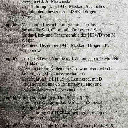
Gewidmet J. A. Mrawinski
Uraufführung: 4.11.1943, Moskau, Staatliches
Symphonieorchester der UdSSR, Dirigent: J.
Mrawinski
op. 66
Musik zum Ensembleprogramm „Der russische
Strom“ für Soli, Chor und Orchester (1944)
für das Lied- und Tanzensemble des NKWD von M.
Wolpin
Premiere: Dezember 1944, Moskau, Dirigent: R.
Simeonow
op. 67
Trio für Klavier, Violine und Violoncello in e-Moll Nr.
2 (1944)
Gewidmet dem Andenken von Iwan Iwanowitsch
Sollertinski (Musikwissenschaftler)
Uraufführung: 14.11.1944, Leningrad, mit D.
Tziganov (Violine), S. Shirinsky (Cello) und
D. Schostakowitsch (Klavier)
op. 68
Streichquartett in A-Dur Nr. 2 (1944)
Gewidmet Wissarion Jakowlewitsch Schebalin
(Komponist)
Uraufführung: 14.11.1944, Leningrad, mit dem
Beethoven Quartett
op. 69
„Notenbuch eines Kindes“ für Klavier (1944-1945)