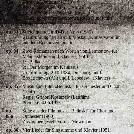
82a
Chor und Orchester (1950)
Zusammengestellt von L. Atowmjan
Uraufführung: 10.06.1950, Moskau,
Allunionorchester des Sowjetischen Rundfunks,
Dirigent: A. Gauk
op. 83
Streichquartett in D-Dur Nr. 4 (1949)
Uraufführung: 3.12.1953, Moskau, Konservatorium,
mit dem Beethoven Quartett
op. 84
Zwei Romanzen nach Worten von Lermontow für
Männerstimme und Klavier (1950)
1: „Ballade“
2: „Der Morgen im Kaukasus“
Uraufführung: 2.10.1984, Duisburg, mit I.
Bogatschewa (Alt) und I. Lebedew (Klavier)
op. 85
Musik zum Film „Belinski“ für Orchester und Chor
(1950)
Regie: Grigori Kosinzew (Lenfilm)
Premiere: 4.06.1953
op.
Suite aus der Filmmusik „Belinski" für Chor und
85a
Orchester (1960)
Zusammengestellt von L. Atowmjan
op. 86
Vier Lieder für Singstimme und Klavier (1951)