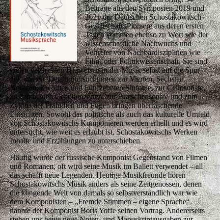
Beiträge aus den Symposien 2019 und
2021 der Deutschen Schostakowitsch-
Gesellschaft. Pioniere aus deren ersten
Tagen kommen ebenso zu Wort wie der
wissenschaftliche Nachwuchs und
Vertreter von Nachbardisziplinen wie
Film- oder Politikwissenschaft. Sie sind
vielen verdeckten Hinweisen in der Musik selbst auf die Spur
gekommen. Detailuntersuchungen zur Vierten, Sechsten,
Neunten, Zwölften und Fünfzehnten Sinfonie, zur Cellosonate,
zu den beiden Cellokonzerten, zur Bratschensonate und zum
Zyklus der Präludien und Fugen bringen überraschende
Einsichten. Sowohl das politische als auch das kulturelle Umfeld
von Schostakowitschs Komponieren werden erhellt und es wird
untersucht, wie weit es erlaubt ist, Schostakowitschs Werken
Inhalte und Erzählungen zu unterschieben.
Häufig wurde der russische Komponist Gegenstand von Filmen
und Romanen, oft wird seine Musik im Ballett verwendet – all
das schafft neue Legenden. Heutige Musikfreunde hören
Schostakowitschs Musik anders als seine Zeitgenossen, denen
die klingende Welt von damals so selbstverständlich war wie
dem Komponisten – „Fremde Stimmen – eigene Sprache“
nannte der Komponist Boris Yoffe seinen Vortrag. Andererseits
stehen uns heute neue Noten- und Manuskriptausgaben zur