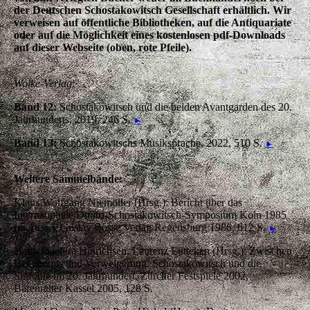
der Deutschen Schostakowitsch Gesellschaft erhältlich. Wir
verweisen auf öffentliche Bibliotheken, auf die Antiquariate
oder auf die Möglichkeit eines kostenlosen pdf-Downloads
auf dieser Webseite (oben, rote Pfeile).
Wolke-Verlag:
Band 12:
Schostakowitsch und die beiden Avantgarden des 20.
Jahrhunderts, 2019, 246 S.
►
Band 13:
Schostakowitschs Musiksprache, 2022, 510 S.
►
Weitere Sammelbände:
Klaus Wolfgang Niemöller (Hrsg.): Bericht über das
Internationale Dmitri-Schostakowitsch-Symposium Köln 1985
(dt./russ.). Gustav Bosse Verlag Regensburg 1986, 612 S.
►
Hans-Joachim Hinrichsen, Laurenz Lütteken (Hrsg.): Zwischen
Bekenntnis und Verweigerung. Schostakowitsch und die
Sinfonie im 20. Jahrhundert. Zürcher Festspiele 2002.
Bärenreiter Kassel 2005, 128 S.