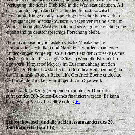
Verfügung, die tiefere Einblicke in die Werkstatt erlauben. All
das ist auch Gegenstand der aktuellen Schostakowitsch-
Forschung. Einige englischsprachige Forscher haben sich in
Vierzigjährigen Schostakowitsch-Kriegen verirrt und sich um
Worte statt um die Musik gestritten. Das zeigt, wie wichtig eine
eigenständige deutschsprachige Forschung bleibt.
Beim Symposium „Schostakowitschs Musiksprache –
Kompositionstechniken und Narration“ wurden spannende
Entdeckungen vorgelegt, so auf dem Feld der Groteske (Amrei
Flechsig), in den Passacaglia-Sätzen (Wendelin Bitzan), im
Spätwerk (Krzysztof Meyer), im Zusammenhang mit den
Werken zu Dolmatowski-Texten (Dorothea Redepenning), bei
der Filmmusik (Robert Rabenalt). Gottfried Eberle entdeckte
verblüffende Brücken vom Jugend- zum Spätwerk
Auch dank großzügiger Spenden konnte der Druck des
aufregenden 500-Seiten-Buches finanziert werden. Es kann
beim Wolke-Verlag bestellt werden:
►
Schostakowitsch und die beiden Avantgarden des 20.
Jahrhunderts (Band 12)