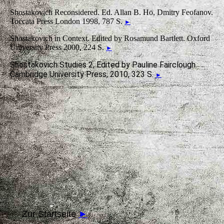
Shostakovich Reconsidered. Ed. Allan B. Ho, Dmitry Feofanov.
Toccata Press London 1998, 787 S.
►
Shostakovich in Context. Edited by Rosamund Bartlett. Oxford
University Press 2000, 224 S.
►
Shostakovich Studies 2, Edited by Pauline Fairclough.
Cambridge University Press, 2010, 323 S.
►
Zur Startseite
►