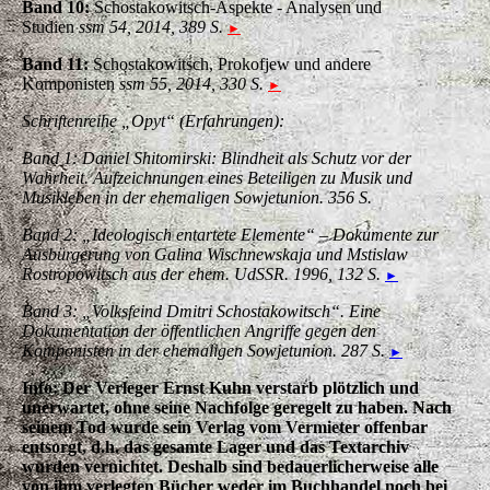
Band 10:
Schostakowitsch-Aspekte - Analysen und
Studien
ssm 54, 2014, 389 S.
►
Band 11:
Schostakowitsch, Prokofjew und andere
Komponisten
ssm 55, 2014, 330 S.
►
Schriftenreihe „Opyt“ (Erfahrungen):
Band 1: Daniel Shitomirski: Blindheit als Schutz vor der
Wahrheit. Aufzeichnungen eines Beteiligen zu Musik und
Musikleben in der ehemaligen Sowjetunion. 356 S.
Band 2: „Ideologisch entartete Elemente“ – Dokumente zur
Ausbürgerung von Galina Wischnewskaja und Mstislaw
Rostropowitsch aus der ehem. UdSSR. 1996, 132 S.
►
Band 3: „Volksfeind Dmitri Schostakowitsch“. Eine
Dokumentation der öffentlichen Angriffe gegen den
Komponisten in der ehemaligen Sowjetunion. 287 S.
►
Info: Der Verleger Ernst Kuhn verstarb plötzlich und
unerwartet, ohne seine Nachfolge geregelt zu haben. Nach
seinem Tod wurde sein Verlag vom Vermieter offenbar
entsorgt, d.h. das gesamte Lager und das Textarchiv
wurden vernichtet. Deshalb sind bedauerlicherweise alle
von ihm verlegten Bücher weder im Buchhandel noch bei