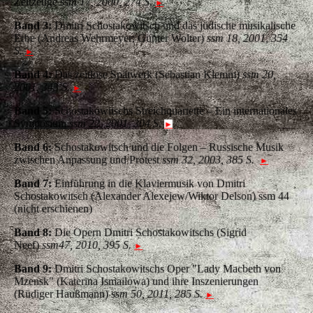
Zeitzeuge
ssm 17, 2000, 274 S.
►
Band 3:
Dmitri Schostakowitsch und das jüdische musikalische
Erbe (Andreas Wehrmeyer; Günter Wolter)
ssm 18, 2001, 354
S.
►
Band 4:
Das zeitlose Spätwerk (Sebastian Klemm)
ssm 20,
2001, 343 S.
►
Band 5:
Schostakowitschs Streichquartette – Ein internationales
Symposium
ssm 22, 2001, 304 S.
►
Band 6:
Schostakowitsch und die Folgen – Russische Musik
zwischen Anpassung und Protest
ssm 32, 2003, 385 S.
►
Band 7:
Einführung in die Klaviermusik von Dmitri
Schostakowitsch (Alexander Alexejew/Wiktor Delson) ssm 44
(nicht erschienen)
Band 8:
Die Opern Dmitri Schostakowitschs (Sigrid
Neef)
ssm47, 2010, 395 S.
►
Band 9:
Dmitri Schostakowitschs Oper "Lady Macbeth von
Mzensk" (Katerina Ismailowa) und ihre Inszenierungen
(Rüdiger Haußmann)
ssm 50, 2011, 285 S.
►