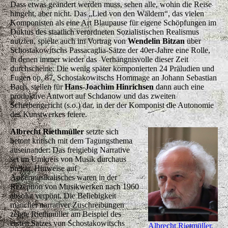
Dass etwas geändert werden muss, sehen alle, wohin die Reise
hingeht, aber nicht. Das „Lied von den Wäldern“, das vielen
Komponisten als eine Art Blaupause für eigene Schöpfungen im
Duktus des staatlich verordneten Sozialistischen Realismus
nutzten, spielte auch im Vortrag von
Wendelin Bitzan
über
Schostakowitschs Passacaglia-Sätze der 40er-Jahre eine Rolle,
in denen immer wieder das Verhängnisvolle dieser Zeit
durchscheine. Die wenig später komponierten 24 Präludien und
Fugen op. 87, Schostakowitschs Hommage an Johann Sebastian
Bach, stellen für
Hans-Joachim Hinrichsen
dann auch eine
produktive Antwort auf Schdanow und das zweiten
Scherbengericht (s.o.) dar, in der der Komponist die Autonomie
des Kunstwerkes feiere.
Albrecht Riethmüller
setzte sich
betont kritisch mit dem Tagungsthema
auseinander: Das freigiebig Narrative
sei im Umkreis von Musik durchaus
prekär. Hinweise auf
Außermusikalisches waren in der
Rezeption von Musikwerken nach 1960
absolut verpönt. Die Beliebigkeit
mancher narrativer Zuschreibungen
zeigte Riethmüller am Beispiel des
ersten Satzes von Schostakowitschs
Albrecht Rietmüller.