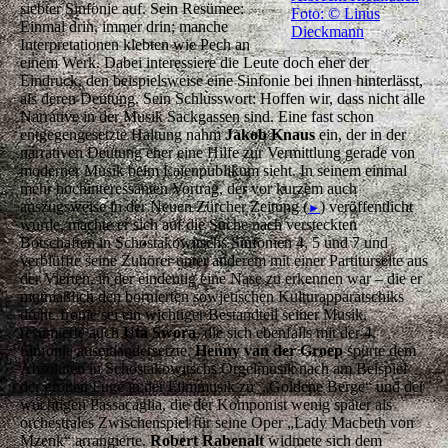
siebter Sinfonie auf. Sein Resümee:
Foto: © Linus
Einmal drin, immer drin; manche
Dieckmann
Interpretationen klebten wie Pech an
einem Werk. Dabei interessiere die Leute doch eher der
Eindruck, den beispielsweise eine Sinfonie bei ihnen hinterlässt,
als deren Deutung. Sein Schlusswort: Hoffen wir, dass nicht alle
Narrative in der Musik Sackgassen sind. Eine fast schon
entgegengesetzte Haltung nahm
Jakob Knaus
ein, der in der
narrativen Deutung eher eine Hilfe zur Vermittlung gerade von
moderner Musik beim Laienpublikum sieht. In seinem einmal
mehr hochinteressanten Vortrag, der vor kurzem auch
auszugsweise in der Neuen Zürcher Zeitung (
) veröffentlicht
►
wurde, machte er sich auf die Suche nach versteckten
Botschaften in Schostakowitschs Sinfonien 4, 5 und 7 und
verblüffte seine Zuhörer unter anderem mit einer Partiturseite aus
der Vierten, in der eindeutig eine Nase zu erkennen war – die er
mutmaßlich den bornierten sowjetischen Kulturapparatschiks
dreht. Ironie sei ein wichtiger Bestandteil seiner Musik,
resümierte auch
Uta Swora
, die sich ebenfalls mit der 4.
Sinfonie auseinandersetzte.
Henny van der Groep
spürte dem
Absoluten in Schostakowitschs Orgelmusik nach am Beispiel
der großen Fuge in der Filmmusik zu „Goldene Berge“ und der
wuchtigen Passacaglia, die der Komponist wenig später als
orchestrales Zwischenspiel für seine Oper „Lady Macbeth von
Mzenk“ arrangierte.
Robert Rabenalt
widmete sich dem