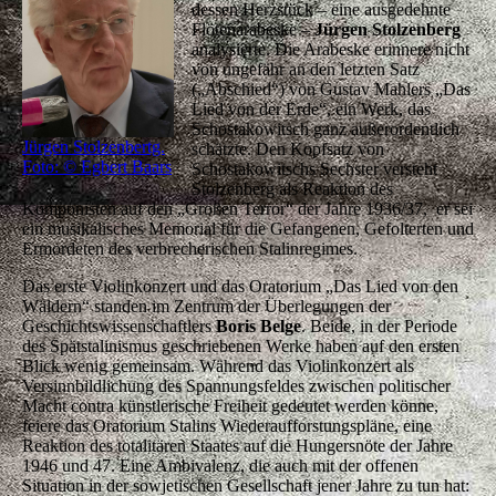
dessen Herzstück – eine ausgedehnte
Flötenarabeske –
Jürgen Stolzenberg
analysierte. Die Arabeske erinnere nicht
von ungefähr an den letzten Satz
(„Abschied“) von Gustav Mahlers „Das
Lied von der Erde“, ein Werk, das
Schostakowitsch ganz außerordentlich
Jürgen Stolzenbertg.
schätzte. Den Kopfsatz von
Foto: © Egbert Baars
Schostakowitschs Sechster versteht
Stolzenberg als Reaktion des
Komponisten auf den „Großen Terror“ der Jahre 1936/37, er sei
ein musikalisches Memorial für die Gefangenen, Gefolterten und
Ermordeten des verbrecherischen Stalinregimes.
Das erste Violinkonzert und das Oratorium „Das Lied von den
Wäldern“ standen im Zentrum der Überlegungen der
Geschichtswissenschaftlers
Boris Belge
. Beide, in der Periode
des Spätstalinismus geschriebenen Werke haben auf den ersten
Blick wenig gemeinsam. Während das Violinkonzert als
Versinnbildlichung des Spannungsfeldes zwischen politischer
Macht contra künstlerische Freiheit gedeutet werden könne,
feiere das Oratorium Stalins Wiederaufforstungspläne, eine
Reaktion des totalitären Staates auf die Hungersnöte der Jahre
1946 und 47. Eine Ambivalenz, die auch mit der offenen
Situation in der sowjetischen Gesellschaft jener Jahre zu tun hat: