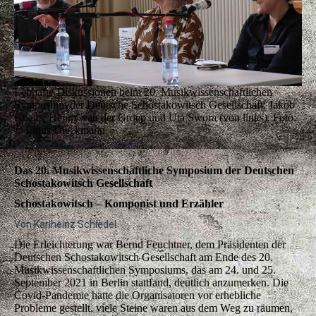
Lebhafte Diskussionen beim 20. Musikwissenschaftlichen
Symposium der Deutsche Schostakowitsch Gesellschaft: Jakob
Knaus, Henny van der Groep und Uta Swora (von links). Foto:
© Linus Dieckmann
Das 20. Musikwissenschaftliche Symposium der Deutschen
Schostakowitsch Gesellschaft
Schostakowitsch – Komponist und Erzähler
Von Karlheinz Schiedel
Die Erleichterung war Bernd Feuchtner, dem Präsidenten der
Deutschen Schostakowitsch Gesellschaft am Ende des 20.
Musikwissenschaftlichen Symposiums, das am 24. und 25.
September 2021 in Berlin stattfand, deutlich anzumerken. Die
Covid-Pandemie hatte die Organisatoren vor erhebliche
Probleme gestellt, viele Steine waren aus dem Weg zu räumen,