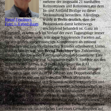
mehrere der insgesamt 21 namhaften
Referentinnen und Referenten aus dem
In- und Ausland Bezüge zu dieser
Veranstaltung herstellten. Allerdings
Bernd Feuchtner.
wurde in Berlin deutlich, dass der
Foto: © Egbert Baars
Problemkreis damit keineswegs
erschöpfend behandelt ist. Ganz im
Gegenteil, es taten sich im Verlauf der zwei Tagungstage immer
neue, teils faszinierende, teils sogar frappierende Facetten auf,
die den großen sowjetrussischen Komponisten als eminent
politischen und tiefphilosophischen Künstler offenbarten. Umso
überraschender war, was
Bernd Feuchtner
den Zuhörenden
gleich zu Beginn seines Eröffnungsvortrages präsentierte: Eine
historische Aufnahme von Schostakowitschs 9. Sinfonie aus den
frühen 1950er-Jahren, in der Otto Klemperer das RAI
Symphonieorchester zumindest im ersten Satz derart langsam
musizieren lässt, dass darin (scheinbar) jede Doppelbödigkeit
verschwindet und nur noch absolute Musik übrigbleibt.
Natürlich, auch so lässt sich Schostakowitsch interpretieren und
verstehen. Gleichwohl, warum verwendet Schostakowitsch in
seiner Neunten, die so gar nicht den hochtrabenden
Erwartungen der Machthaber im Kreml entsprechen wollte, das
Macpherson- Zitat aus seinen drei Jahre zuvor komponierten
„Sechs Romanzen nach Versen englischer Dichter“? Handelt es
sich hier etwa um das fröhliches Lied eines Gemaßregelten auf