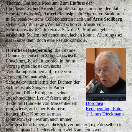
Thema: „Das neue Medium. Zum Einfluss der
filmmusikalischen Arbeiten auf die kompositorische Identität
Schostakowitschs“,
Amrei Flechsig
spürte narrative Strukturen
in Schostakowitschs Cellokonzerten nach und
Arne Stollberg
stellte sich der Frage „Wer lacht schon zu Musik von
Schostakowitsch?“. Im ersten Satz der 9. Sinfonie gebe es
tatsächlich Stellen, bei denen man lachen könne. Allerdings sei
das Ganze dann doch eine Pseudokomödie.
Dorothea Redepenning
, die Grande
Dame der deutschen Schostakowitsch-
Forschung, beschäftigte sich in ihrem
Vortrag mit Schostakowitschs
Vokalkompositionen auf Texte von
Jewgeni Dolmatowski.
Schostakowitsch lernte den Dichter, der
sich selbst als Sänger der Partei
verstand, frühe Erfolge mit seiner
„geschmeidigen Lyrik“ feierte und
Dorothea
Texte für Hunderte von Massenliedern
Redepenning. Foto:
produzierte, auf einer Bahnreise
© Linus Dieckmann
kennen. Der Komponist muss
Dolmatowski – warum auch immer –
sehr geschätzt haben, schließlich vertonte er Texte desselben in
insgesamt sechs Liederzyklen, zwei Kantaten, zwei