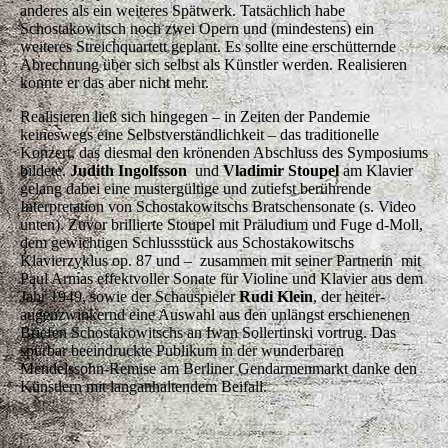
anderes als ein weiteres Spätwerk. Tatsächlich habe
Schostakowitsch noch zwei Opern und (mindestens) ein
weiteres Streichquartett geplant. Es sollte eine erschütternde
Abrechnung über sich selbst als Künstler werden. Realisieren
konnte er das aber nicht mehr.
Realisieren ließ sich hingegen – in Zeiten der Pandemie
keineswegs eine Selbstverständlichkeit – das traditionelle
Konzert, das diesmal den krönenden Abschluss des Symposiums
bildete.
Judith Ingolfsson
und
Vladimir Stoupel
am Klavier
gelang dabei eine mustergültige und zutiefst berührende
Interpretation von Schostakowitschs Bratschensonate (s. Video
unten). Zuvor brillierte Stoupel mit Präludium und Fuge d-Moll,
dem gewichtigen Schlussstück aus Schostakowitschs
Klavierzyklus op. 87 und – zusammen mit seiner Partnerin mit
Paul Armas effektvoller Sonate für Violine und Klavier aus dem
Jahr 1949, sowie der Schauspieler
Rudi Klein
, der heiter-
augenzwinkernd eine Auswahl aus den unlängst erschienenen
Briefen Schostakowitschs an Iwan Sollertinski vortrug. Das
spürbar beeindruckte Publikum in der wunderbaren
Mendelssohn-Remise am Berliner Gendarmenmarkt danke den
Künstlern mit langanhaltendem Beifall.