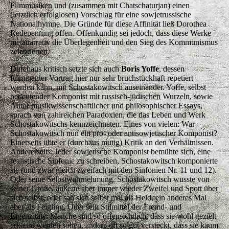
Filmmusiken und (zusammen mit Chatschaturjan) einen
(letztlich erfolglosen) Vorschlag für eine sowjetrussische
Nationalhymne. Die Gründe für diese Affinität ließ Dorothea
Redepenning offen. Offenkundig sei jedoch, dass diese Werke
metanarrativ die Überlegenheit und den Sieg des Kommunismus
zelebrierten.
Durchaus kritisch setzte sich auch
Boris Yoffe
, dessen
fulminanter Vortrag hier nur sehr bruchstückhaft repetiert
werden kann, mit Schostakowitsch auseinander. Yoffe, selbst
bedeutender Komponist mit russisch-jüdischen Wurzeln, sowie
Autor musikwissenschaftlicher und philosophischer Essays,
sprach von zahlreichen Paradoxien, die das Leben und Werk
Schostakowitschs kennzeichneten. Eines von vielen: War
Schostakowitsch nun ein pro- oder antisowjetischer Komponist?
Einerseits übte er (durchaus mutig) Kritik an den Verhältnissen.
Andererseits: Jeder sowjetische Komponist bemühte sich, eine
realistische Sinfonie zu schreiben, Schostakowitsch komponierte
sie (und zwar gleich zweifach mit den Sinfonien Nr. 11 und 12).
Oder seine Selbstwahrnehmung. Schostakowitsch wusste von
seiner Größe, äußerte aber immer wieder Zweifel und Spott über
sich selbst, oder sah sich selbst mal als Held, ein anderes Mal
aber als Feigling. Oder sein Stilmittel der Fremd- und
Eigenzitate: Manche sind so offensichtlich, dass sie wohl gezielt
erkannt werden sollen, andere oft so gut versteckt, dass sie kaum