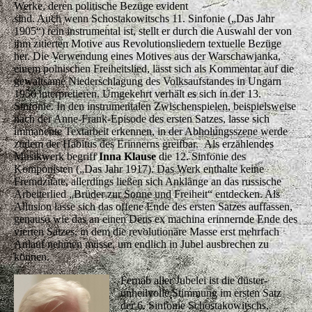
Werke, deren politische Bezüge evident
sind. Auch wenn Schostakowitschs 11. Sinfonie („Das Jahr
1905“) rein instrumental ist, stellt er durch die Auswahl der von
ihm zitierten Motive aus Revolutionsliedern textuelle Bezüge
her. Die Verwendung eines Motives aus der Warschawjanka,
einem polnischen Freiheitslied, lässt sich als Kommentar auf die
gewaltsame Niederschlagung des Volksaufstandes in Ungarn
1956 interpretieren. Umgekehrt verhält es sich in der 13.
Sinfonie. In den instrumentalen Zwischenspielen, beispielsweise
nach der Anne-Frank-Episode des ersten Satzes, lasse sich
immanente Textarbeit erkennen, in der Abholungsszene werde
zudem der Habitus des Erinnerns greifbar. Als erzählendes
Musikwerk begriff
Inna Klause
die 12. Sinfonie des
Komponisten („Das Jahr 1917). Das Werk enthalte keine
Fremdzitate, allerdings ließen sich Anklänge an das russische
Arbeiterlied „Brüder zur Sonne und Freiheit“ entdecken. Als
Allusion lasse sich das offene Ende des ersten Satzes auffassen,
genauso wie das an einen Deus ex machina erinnernde Ende des
vierten Satzes, in dem die revolutionäre Masse erst mehrfach
Anlauf nehmen müsse, um endlich in Jubel ausbrechen zu
können.
Fernab aller Jubelei ist die düster-
unheilvolle Stimmung im ersten Satz
der 6. Sinfonie Schostakowitschs,