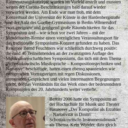
Raumnutzungskonzepte wurden im Vorfeld erstellt und mussten
wegen der Corona-Beschränkungen bald darauf wieder
verworfen werden. Am Ende war man froh, mit dem
Konzertsaal der Universität der Künste in der Hardenbergstraße
und der Aula des Goethe-Gymnasiums in Berlin-Wilmersdorf
zwei geeignete und genügend große Räumlichkeiten für das
Symposium und – wie schon vor zwei Jahren – mit der
Mendelssohn-Remise einen vorzüglichen Veranstaltungsort für
das traditionelle Symposiums-Konzert gefunden zu haben. Das
Resümee Bernd Feuchtners war schließlich durchweg positiv:
die rund 40 Teilnehmenden an der zwanzigsten Auflage des
Musikwissenschaftlichen Symposiums, das sich mit dem Thema
„Schostakowitschs Musiksprache – Kompositionstechniken und
Narrative“ beschäftigte, hatten einen ebenso spannenden wie
ertragreichen Vortragsreigen mit regen Diskussionen,
anregenden Gesprächen und vielen interessanten Begegnungen
erlebt, der das Verständnis für das Werk eines der bedeutendsten
Komponisten des 20. Jahrhunderts weiter vertiefte.
Bereits 2006 hatte ein Symposium an
der Hochschule für Musik und Theater
Hannover „Der Komponist als Erzähler
– Narrativität in Dmitri
Schostakowitschs Instrumentalmusik“
als Thema. Kein Wunder, dass gleich