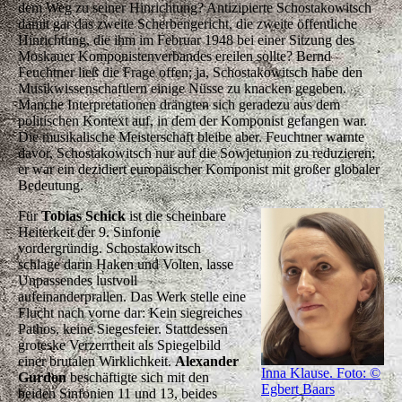
dem Weg zu seiner Hinrichtung? Antizipierte Schostakowitsch
damit gar das zweite Scherbengericht, die zweite öffentliche
Hinrichtung, die ihm im Februar 1948 bei einer Sitzung des
Moskauer Komponistenverbandes ereilen sollte? Bernd
Feuchtner ließ die Frage offen; ja, Schostakowitsch habe den
Musikwissenschaftlern einige Nüsse zu knacken gegeben.
Manche Interpretationen drängten sich geradezu aus dem
politischen Kontext auf, in dem der Komponist gefangen war.
Die musikalische Meisterschaft bleibe aber. Feuchtner warnte
davor, Schostakowitsch nur auf die Sowjetunion zu reduzieren;
er war ein dezidiert europäischer Komponist mit großer globaler
Bedeutung.
Für
Tobias Schick
ist die scheinbare
Heiterkeit der 9. Sinfonie
vordergründig. Schostakowitsch
schlage darin Haken und Volten, lasse
Unpassendes lustvoll
aufeinanderprallen. Das Werk stelle eine
Flucht nach vorne dar: Kein siegreiches
Pathos, keine Siegesfeier. Stattdessen
groteske Verzerrtheit als Spiegelbild
einer brutalen Wirklichkeit.
Alexander
Inna Klause. Foto: ©
Gurdon
beschäftigte sich mit den
Egbert Baars
beiden Sinfonien 11 und 13, beides