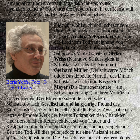
jemand aufzufinden vermag. Was hat Schostakowitsch
eigentlich gemeint? Yoffe ließ die Frage offen: In der Kunst will
(und kann) man keine letzten Gewissheiten haben.
Dies gilt wohl auch und insbesondere
für das Spätwerk des Komponisten, auf
das sich
Adelina Yefimenko
(Spiel mir
das Lied vom Tod: Aneignung von
Fremdtexten in Schostakowitschs und
Sahorzews Viola-Sonaten),
Stefan
Weiss
(Narrative Schlüssigkeit in
Schostakowitschs 15. Sinfonie),
Gerhard Müller
(Der schwarze Mönch
oder: Das doppelte Narrativ des Dmitri
Schostakowitsch) und
Krzysztof
Boris Yoffe. Foto: ©
Meyer
(Die Bratschensonate – ein
Egbert Baars
Schwanengesang?) in ihren Vorträgen
konzentrierten. Der Ehrenpräsident der Deutschen
Schostakowitsch Gesellschaft und langjährige Freund des
Komponisten verneinte die selbstgestellte Frage. Zwar habe das
letzte vollendete Werk des bereits Totkranken den Charakter
einer persönlichen Retrospektive, sei von Trauer und
Resignation durchdrungen, kreise um die Themen vergehende
Zeit und Tod. All dies gelte jedoch für eine Vielzahl seiner
späten Kompositionen. Die Bratschensonate sei insofern nichts