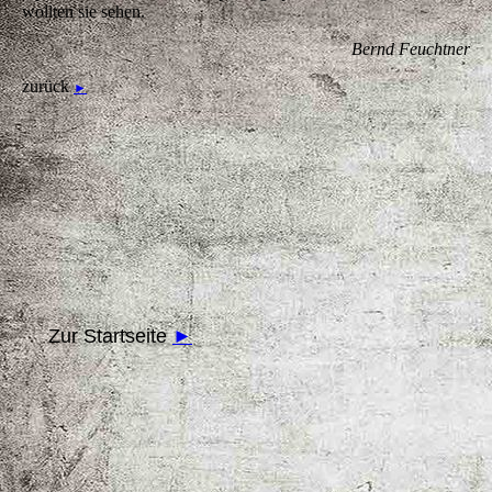
wollten sie sehen.
Bernd Feuchtner
zurück
►
Zur Startseite
►