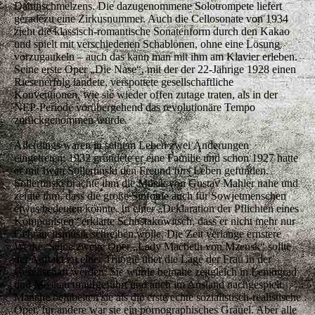
Dahinschmelzens. Die dazugenommene Solotrompete liefert
geradezu eine Zirkusnummer. Auch die Cellosonate von 1934
zieht die klassisch-romantische Sonatenform durch den Kakao
und spielt mit verschiedenen Schablonen, ohne eine Lösung
vorzugaukeln – auch das kann man mit ihm am Klavier erleben.
Seine erste Oper „Die Nase“, mit der der 22-Jährige 1928 einen
Riesenerfolg landete, verspottete gesellschaftliche
Konventionen, wie sie wieder offen zutage traten, als in der
NEP-Periode vorübergehend das revolutionäre Tempo
zurückgenommen wurde.
Allerdings waren in seinem Leben zwei Änderungen
eingetreten: 1932 gründete er eine Familie und schon 1927 hatte
er mit Iwan Sollertinski den Freund fürs Leben gefunden.
Sollertinski brachte ihm die Musik von Gustav Mahler nahe und
zeigte ihm, dass die große Sinfonie auch für Sowjetmenschen
etwas bedeuten könnte. In einer „Deklaration der Pflichten eines
Komponisten“ erklärte Schostakowitsch, dass er nicht mehr nur
Gebrauchsmusik schreiben wolle. Die Zeit verlange ernstere
Werke. Seine zweite Oper „Lady Macbeth von Mzensk“ sollte
der Auftakt zu einer Trilogie über die Lage der Frau in der
Gesellschaft werden. Sie wurde beinahe zeitgleich in Leningrad
und Moskau uraufgeführt und auch im Ausland nachgespielt.
Manche bejubelten sie als die erste echte sozialistisch-realistische
Oper, für andere war sie ein pornographisches Gräuel. Aber alle