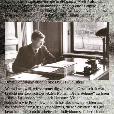
sowjetische Avantgarde erregte in der ganzen Welt Aufsehen.
Der junge Dmitri Schostakowitsch, der aus einer Familie
fortschrittlicher Intellektueller stammte, wirkte am Aufbau dieser
neuen sowjetischen Kunst mit großem Engagement mit.
Dmitri Schostakowitsch. Foto: DSCH Publishers
Wer wissen will, wie verrottet die zaristische Gesellschaft war,
braucht nur Leo Tolstois letzten Roman „Auferstehung“ zu lesen
– diese Zustände schrien nach Umsturz. Vielen jungen
Künstlern wie Prokofjew oder Schostakowitsch erschien auch
die schwüle Kunst des Symbolismus, diese Selbstfeier des gut
betuchten, meist nicht arbeitenden Individuums, lächerlich und