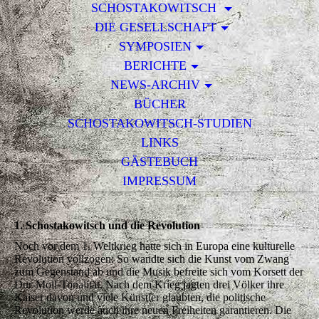
SCHOSTAKOWITSCH
DIE GESELLSCHAFT
SYMPOSIEN
BERICHTE
NEWS-ARCHIV
BÜCHER
SCHOSTAKOWITSCH-STUDIEN
LINKS
GÄSTEBUCH
IMPRESSUM
1. Schostakowitsch und die Revolution
Noch vor dem 1. Weltkrieg hatte sich in Europa eine kulturelle
Revolution vollzogen: So wandte sich die Kunst vom Zwang
zum Gegenstand ab und die Musik befreite sich vom Korsett der
Dur-Moll-Tonalität. Nach dem Krieg jagten drei Völker ihre
Kaiser davon und viele Künstler glaubten, die politische
Revolution werde auch ihre neuen Freiheiten garantieren. Die