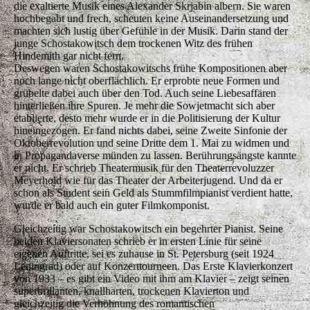
die exaltierte Musik eines Alexander Skrjabin albern. Sie waren
hochbegabt und frech, scheuten keine Auseinandersetzung und
machten sich lustig über Gefühle in der Musik. Darin stand der
junge Schostakowitsch dem trockenen Witz des frühen
Hindemith gar nicht fern.
Deswegen waren Schostakowitschs frühe Kompositionen aber
noch lange nicht oberflächlich. Er erprobte neue Formen und
grübelte dabei auch über den Tod. Auch seine Liebesaffären
hinterließen ihre Spuren. Je mehr die Sowjetmacht sich aber
etablierte, desto mehr wurde er in die Politisierung der Kultur
hineingezogen. Er fand nichts dabei, seine Zweite Sinfonie der
Oktoberrevolution und seine Dritte dem 1. Mai zu widmen und
in Propagandaverse münden zu lassen. Berührungsängste kannte
er nicht. Er schrieb Theatermusik für den Theaterrevoluzzer
Meyerhold wie für das Theater der Arbeiterjugend. Und da er
schon als Student sein Geld als Stummfilmpianist verdient hatte,
wurde er bald auch ein guter Filmkomponist.
Gleichzeitig war Schostakowitsch ein begehrter Pianist. Seine
beiden Klaviersonaten schrieb er in ersten Linie für seine
eigenen Auftritte, sei es zuhause in St. Petersburg (seit 1924
Leningrad) oder auf Konzerttourneen. Das Erste Klavierkonzert
von 1933 – es gibt ein Video mit ihm am Klavier – zeigt seinen
superbrillanten, knallharten, trockenen Klavierton und
gleichzeitig die Verhöhnung des romantischen